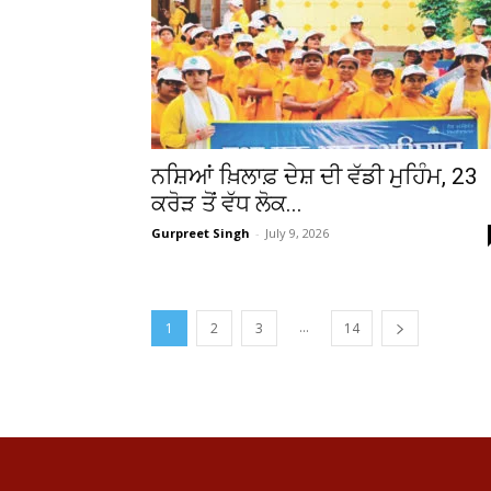
ਨਸ਼ਿਆਂ ਖ਼ਿਲਾਫ਼ ਦੇਸ਼ ਦੀ ਵੱਡੀ ਮੁਹਿੰਮ, 23
ਕਰੋੜ ਤੋਂ ਵੱਧ ਲੋਕ...
Gurpreet Singh
-
July 9, 2026
...
1
2
3
14