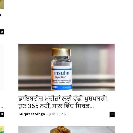
?
0
ਡਾਇਬਟੀਜ਼ ਮਰੀਜ਼ਾਂ ਲਈ ਵੱਡੀ ਖੁਸ਼ਖਬਰੀ!
..
ਹੁਣ 365 ਨਹੀਂ, ਸਾਲ ਵਿੱਚ ਸਿਰਫ਼...
Gurpreet Singh
-
July 10, 2026
0
0