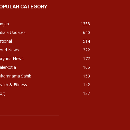
OPULAR CATEGORY
unjab
1358
tiala Updates
640
tional
514
orld News
322
aryana News
177
lerkotla
165
ukamnama Sahib
153
alth & Fitness
142
log
137