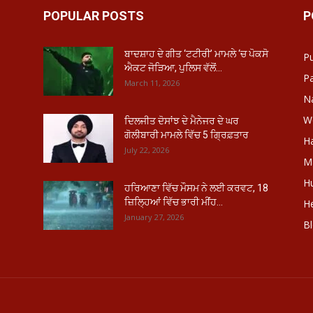
POPULAR POSTS
P
ਬਾਦਸ਼ਾਹ ਦੇ ਗੀਤ ‘ਟਟੀਰੀ’ ਮਾਮਲੇ ‘ਚ ਪੋਕਸੋ
P
ਐਕਟ ਜੋੜਿਆ, ਪੁਲਿਸ ਵੱਲੋਂ...
Pa
March 11, 2026
Na
W
ਦਿਲਜੀਤ ਦੋਸਾਂਝ ਦੇ ਮੈਨੇਜਰ ਦੇ ਘਰ
ਗੋਲੀਬਾਰੀ ਮਾਮਲੇ ਵਿੱਚ 5 ਗ੍ਰਿਫ਼ਤਾਰ
H
July 22, 2026
Ma
H
ਹਰਿਆਣਾ ਵਿੱਚ ਮੌਸਮ ਨੇ ਲਈ ਕਰਵਟ, 18
ਜ਼ਿਲ੍ਹਿਆਂ ਵਿੱਚ ਭਾਰੀ ਮੀਂਹ...
He
January 27, 2026
B