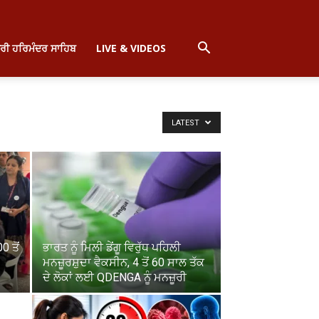
੍ਰੀ ਹਰਿਮੰਦਰ ਸਾਹਿਬ
LIVE & VIDEOS
LATEST
 ਤੋਂ
ਭਾਰਤ ਨੂੰ ਮਿਲੀ ਡੇਂਗੂ ਵਿਰੁੱਧ ਪਹਿਲੀ
ਮਨਜ਼ੂਰਸ਼ੁਦਾ ਵੈਕਸੀਨ, 4 ਤੋਂ 60 ਸਾਲ ਤੱਕ
ਦੇ ਲੋਕਾਂ ਲਈ QDENGA ਨੂੰ ਮਨਜ਼ੂਰੀ