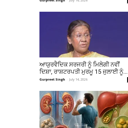
Gurpreet Singh
-
July 16, 2026
ਆਯੁਰਵੈਦਿਕ ਸਰਜਰੀ ਨੂੰ ਮਿਲੇਗੀ ਨਵੀਂ
ਦਿਸ਼ਾ, ਰਾਸ਼ਟਰਪਤੀ ਮੁਰਮੂ 15 ਜੁਲਾਈ ਨੂੰ...
Gurpreet Singh
-
July 14, 2026