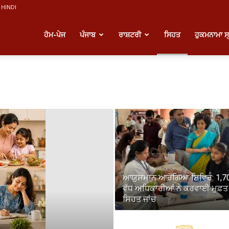
HINDI
atest
ਹੋਮ-ਪੇਜ
ਪੰਜਾਬ
ਰਾਸ਼ਟਰੀ
ਸਿਹਤ
ਹੁਕਮਨਾਮਾ ਸ
unjabi
ews
ਆਯੁਸ਼ਮਾਨ ਆਰੋਗਿਆ ਸ਼ਿਵਿਰ: 1,700
ਵੱਧ ਅਧਿਕਾਰੀਆਂ ਨੇ ਕਰਵਾਈ ਮੁਫ਼ਤ
ਸਿਹਤ ਜਾਂਚ