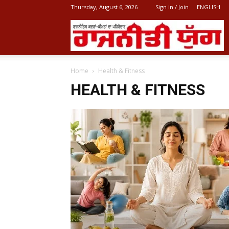
Thursday, August 6, 2026
Sign in / Join
ENGLISH
L
Home
Health & Fitness
P
HEALTH & FITNESS
N