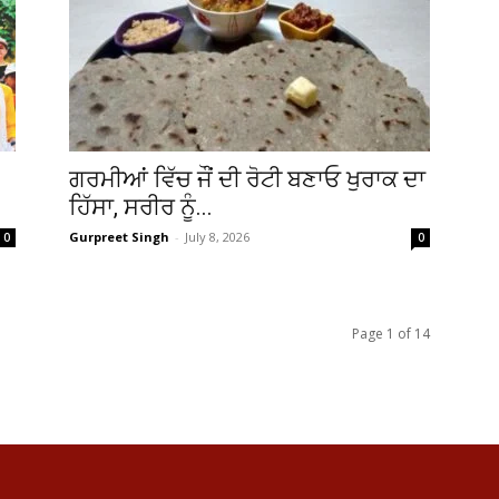
ਗਰਮੀਆਂ ਵਿੱਚ ਜੌਂ ਦੀ ਰੋਟੀ ਬਣਾਓ ਖੁਰਾਕ ਦਾ
ਹਿੱਸਾ, ਸਰੀਰ ਨੂੰ...
Gurpreet Singh
-
July 8, 2026
0
0
Page 1 of 14