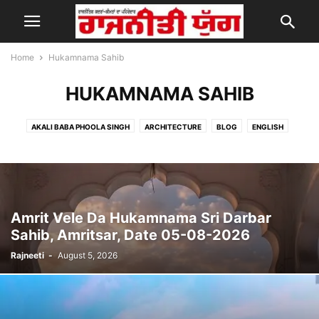
Home
Hukamnama Sahib
HUKAMNAMA SAHIB
AKALI BABA PHOOLA SINGH
ARCHITECTURE
BLOG
ENGLISH
ENTERTAINMENT
FASHION
GADGETS
HARYANA NEWS
HEALTH & FITNESS
HINDI
HOROSCOPE
HUKAMNAMA SAHIB
LIFESTYLE
LIVE & VIDEOS
MOBILE PHONES
NATIONAL
PATIALA UPDATES
PHOTOGRAPHY
PUNJAB
REVIEWS
SPORT
Amrit Vele Da Hukamnama Sri Darbar
TECHNOLOGY
VIDEO
WORLD NEWS
Sahib, Amritsar, Date 05-08-2026
Rajneeti
-
August 5, 2026