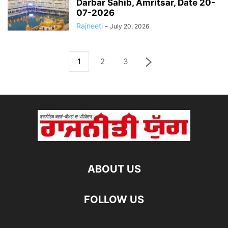
Darbar Sahib, Amritsar, Date 20-
07-2026
Rajneeti
-
July 20, 2026
1
2
3
ABOUT US
FOLLOW US