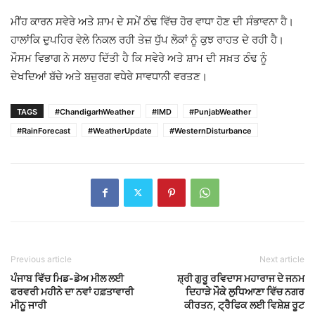
ਮੀਂਹ ਕਾਰਨ ਸਵੇਰੇ ਅਤੇ ਸ਼ਾਮ ਦੇ ਸਮੇਂ ਠੰਢ ਵਿੱਚ ਹੋਰ ਵਾਧਾ ਹੋਣ ਦੀ ਸੰਭਾਵਨਾ ਹੈ।
ਹਾਲਾਂਕਿ ਦੁਪਹਿਰ ਵੇਲੇ ਨਿਕਲ ਰਹੀ ਤੇਜ਼ ਧੁੱਪ ਲੋਕਾਂ ਨੂੰ ਕੁਝ ਰਾਹਤ ਦੇ ਰਹੀ ਹੈ।
ਮੌਸਮ ਵਿਭਾਗ ਨੇ ਸਲਾਹ ਦਿੱਤੀ ਹੈ ਕਿ ਸਵੇਰੇ ਅਤੇ ਸ਼ਾਮ ਦੀ ਸਖ਼ਤ ਠੰਢ ਨੂੰ
ਦੇਖਦਿਆਂ ਬੱਚੇ ਅਤੇ ਬਜ਼ੁਰਗ ਵਧੇਰੇ ਸਾਵਧਾਨੀ ਵਰਤਣ।
TAGS
#ChandigarhWeather
#IMD
#PunjabWeather
#RainForecast
#WeatherUpdate
#WesternDisturbance
Previous article
Next article
ਪੰਜਾਬ ਵਿੱਚ ਮਿਡ-ਡੇਅ ਮੀਲ ਲਈ
ਸ਼੍ਰੀ ਗੁਰੂ ਰਵਿਦਾਸ ਮਹਾਰਾਜ ਦੇ ਜਨਮ
ਫਰਵਰੀ ਮਹੀਨੇ ਦਾ ਨਵਾਂ ਹਫ਼ਤਾਵਾਰੀ
ਦਿਹਾੜੇ ਮੌਕੇ ਲੁਧਿਆਣਾ ਵਿੱਚ ਨਗਰ
ਮੀਨੂ ਜਾਰੀ
ਕੀਰਤਨ, ਟ੍ਰੈਫਿਕ ਲਈ ਵਿਸ਼ੇਸ਼ ਰੂਟ