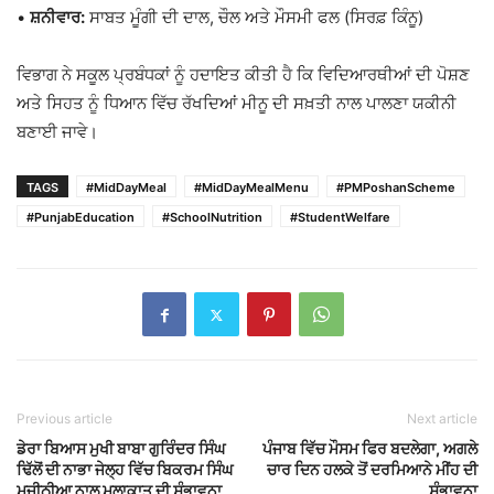
•
ਸ਼ਨੀਵਾਰ:
ਸਾਬਤ ਮੂੰਗੀ ਦੀ ਦਾਲ, ਚੌਲ ਅਤੇ ਮੌਸਮੀ ਫਲ (ਸਿਰਫ਼ ਕਿੰਨੂ)
ਵਿਭਾਗ ਨੇ ਸਕੂਲ ਪ੍ਰਬੰਧਕਾਂ ਨੂੰ ਹਦਾਇਤ ਕੀਤੀ ਹੈ ਕਿ ਵਿਦਿਆਰਥੀਆਂ ਦੀ ਪੋਸ਼ਣ
ਅਤੇ ਸਿਹਤ ਨੂੰ ਧਿਆਨ ਵਿੱਚ ਰੱਖਦਿਆਂ ਮੀਨੂ ਦੀ ਸਖ਼ਤੀ ਨਾਲ ਪਾਲਣਾ ਯਕੀਨੀ
ਬਣਾਈ ਜਾਵੇ।
TAGS
#MidDayMeal
#MidDayMealMenu
#PMPoshanScheme
#PunjabEducation
#SchoolNutrition
#StudentWelfare
Previous article
Next article
ਡੇਰਾ ਬਿਆਸ ਮੁਖੀ ਬਾਬਾ ਗੁਰਿੰਦਰ ਸਿੰਘ
ਪੰਜਾਬ ਵਿੱਚ ਮੌਸਮ ਫਿਰ ਬਦਲੇਗਾ, ਅਗਲੇ
ਢਿੱਲੋਂ ਦੀ ਨਾਭਾ ਜੇਲ੍ਹ ਵਿੱਚ ਬਿਕਰਮ ਸਿੰਘ
ਚਾਰ ਦਿਨ ਹਲਕੇ ਤੋਂ ਦਰਮਿਆਨੇ ਮੀਂਹ ਦੀ
ਮਜੀਠੀਆ ਨਾਲ ਮੁਲਾਕਾਤ ਦੀ ਸੰਭਾਵਨਾ
ਸੰਭਾਵਨਾ