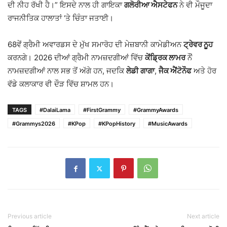
ਦੀ ਨੀਹ ਰੱਖੀ ਹੈ।” ਇਸਦੇ ਨਾਲ ਹੀ ਗਾਇਕਾ
ਗਲੋਰੀਆ ਐਸਟੇਫਨ
ਨੇ ਵੀ ਮੌਜੂਦਾ
ਰਾਜਨੀਤਿਕ ਹਾਲਾਤਾਂ ‘ਤੇ ਚਿੰਤਾ ਜਤਾਈ।
68ਵੇਂ ਗ੍ਰੈਮੀ ਅਵਾਰਡਸ ਦੇ ਮੁੱਖ ਸਮਾਰੋਹ ਦੀ ਮੇਜ਼ਬਾਨੀ ਕਾਮੇਡੀਅਨ
ਟ੍ਰੇਵਰ ਨੂਹ
ਕਰਨਗੇ। 2026 ਦੀਆਂ ਗ੍ਰੈਮੀ ਨਾਮਜ਼ਦਗੀਆਂ ਵਿੱਚ
ਕੇਂਡ੍ਰਿਕ ਲਾਮਰ
ਨੌਂ
ਨਾਮਜ਼ਦਗੀਆਂ ਨਾਲ ਸਭ ਤੋਂ ਅੱਗੇ ਹਨ, ਜਦਕਿ
ਲੇਡੀ ਗਾਗਾ
,
ਜੈਕ ਐਂਟੋਨੌਫ
ਅਤੇ ਹੋਰ
ਵੱਡੇ ਕਲਾਕਾਰ ਵੀ ਦੌੜ ਵਿੱਚ ਸ਼ਾਮਲ ਹਨ।
TAGS
#DalaiLama
#FirstGrammy
#GrammyAwards
#Grammys2026
#KPop
#KPopHistory
#MusicAwards
Previous article
Next article