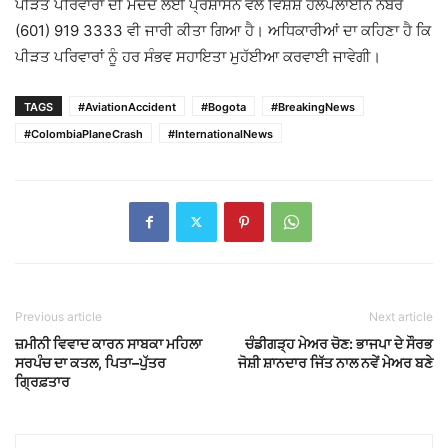
ਪੀੜਤ ਪਰਿਵਾਰਾਂ ਦੀ ਮਦਦ ਲਈ ਪ੍ਰਸ਼ਾਸਨ ਵੱਲੋਂ ਵਿਸ਼ੇਸ਼ ਹੈਲਪਲਾਈਨ ਨੰਬਰ
(601) 919 3333 ਵੀ ਜਾਰੀ ਕੀਤਾ ਗਿਆ ਹੈ। ਅਧਿਕਾਰੀਆਂ ਦਾ ਕਹਿਣਾ ਹੈ ਕਿ
ਪੀੜਤ ਪਰਿਵਾਰਾਂ ਨੂੰ ਹਰ ਸੰਭਵ ਸਹਾਇਤਾ ਮੁਹੱਈਆ ਕਰਵਾਈ ਜਾਵੇਗੀ।
TAGS
#AviationAccident
#Bogota
#BreakingNews
#ColombiaPlaneCrash
#InternationalNews
Previous article
Next article
ਜ਼ਮੀਨੀ ਵਿਵਾਦ ਕਾਰਨ ਸਾਬਕਾ ਮਹਿਲਾ
ਚੰਡੀਗੜ੍ਹ ਮੇਅਰ ਚੋਣ: ਭਾਜਪਾ ਦੇ ਸੌਰਭ
ਸਰਪੰਚ ਦਾ ਕਤਲ, ਪਿਤਾ–ਪੁੱਤਰ
ਜੋਸ਼ੀ ਸ਼ਾਨਦਾਰ ਜਿੱਤ ਨਾਲ ਨਵੇਂ ਮੇਅਰ ਬਣੇ
ਗ੍ਰਿਫ਼ਤਾਰ