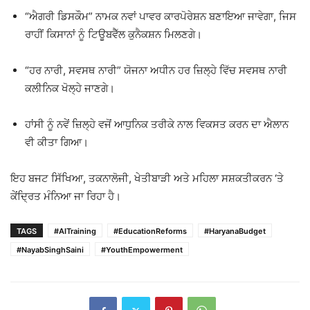
“ਐਗਰੀ ਡਿਸਕੌਮ” ਨਾਮਕ ਨਵਾਂ ਪਾਵਰ ਕਾਰਪੋਰੇਸ਼ਨ ਬਣਾਇਆ ਜਾਵੇਗਾ, ਜਿਸ
ਰਾਹੀਂ ਕਿਸਾਨਾਂ ਨੂੰ ਟਿਊਬਵੈੱਲ ਕੁਨੈਕਸ਼ਨ ਮਿਲਣਗੇ।
“ਹਰ ਨਾਰੀ, ਸਵਸਥ ਨਾਰੀ” ਯੋਜਨਾ ਅਧੀਨ ਹਰ ਜ਼ਿਲ੍ਹੇ ਵਿੱਚ ਸਵਸਥ ਨਾਰੀ
ਕਲੀਨਿਕ ਖੋਲ੍ਹੇ ਜਾਣਗੇ।
ਹਾਂਸੀ ਨੂੰ ਨਵੇਂ ਜ਼ਿਲ੍ਹੇ ਵਜੋਂ ਆਧੁਨਿਕ ਤਰੀਕੇ ਨਾਲ ਵਿਕਸਤ ਕਰਨ ਦਾ ਐਲਾਨ
ਵੀ ਕੀਤਾ ਗਿਆ।
ਇਹ ਬਜਟ ਸਿੱਖਿਆ, ਤਕਨਾਲੋਜੀ, ਖੇਤੀਬਾੜੀ ਅਤੇ ਮਹਿਲਾ ਸਸ਼ਕਤੀਕਰਨ ‘ਤੇ
ਕੇਂਦ੍ਰਿਤ ਮੰਨਿਆ ਜਾ ਰਿਹਾ ਹੈ।
TAGS
#AITraining
#EducationReforms
#HaryanaBudget
#NayabSinghSaini
#YouthEmpowerment