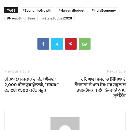
TAGS
#EconomicGrowth
#HaryanaBudget
#IndiaEconomy
#NayabSinghSaini
#StateBudget2026
Previous article
Next article
ਹਰਿਆਣਾ ਸਰਕਾਰ ਦਾ ਵੱਡਾ ਐਲਾਨ:
ਹਰਿਆਣਾ ਬਜਟ ‘ਚ ਸਿੱਖਿਆ ਤੇ
2,000 ਬੀਟਾ ਬੂਥ ਖੁੱਲਣਗੇ, “ਸਕਸ਼ਮ”
ਨੌਜਵਾਨਾਂ ‘ਤੇ ਖ਼ਾਸ ਜ਼ੋਰ: ਹਰ ਸਕੂਲ ‘ਚ
ਫੰਡ ਲਈ ₹500 ਕਰੋੜ ਮੰਜ਼ੂਰ
ਡਬਲ ਡੈਸਕ, 1 ਲੱਖ ਨੌਜਵਾਨਾਂ ਨੂੰ AI
ਟ੍ਰੇਨਿੰਗ