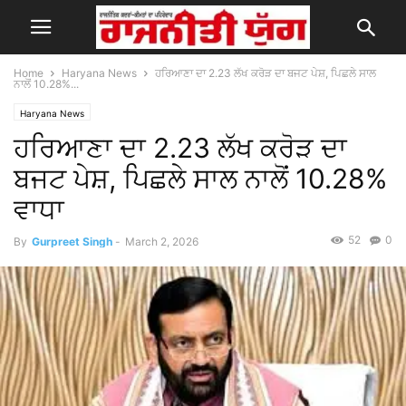
Home
Haryana News
ਹਰਿਆਣਾ ਦਾ 2.23 ਲੱਖ ਕਰੋੜ ਦਾ ਬਜਟ ਪੇਸ਼, ਪਿਛਲੇ ਸਾਲ
ਨਾਲੋਂ 10.28%...
Haryana News
ਹਰਿਆਣਾ ਦਾ 2.23 ਲੱਖ ਕਰੋੜ ਦਾ
ਬਜਟ ਪੇਸ਼, ਪਿਛਲੇ ਸਾਲ ਨਾਲੋਂ 10.28%
ਵਾਧਾ
52
0
By
Gurpreet Singh
-
March 2, 2026