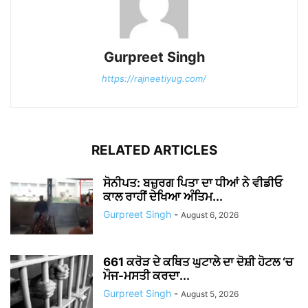
Gurpreet Singh
https://rajneetiyug.com/
RELATED ARTICLES
ਸੋਨੀਪਤ: ਬਜ਼ੁਰਗ ਪਿਤਾ ਦਾ ਧੀਆਂ ਨੇ ਵੀਡੀਓ
ਕਾਲ ਰਾਹੀਂ ਦੇਖਿਆ ਅੰਤਿਮ...
Gurpreet Singh
-
August 6, 2026
661 ਕਰੋੜ ਦੇ ਕਥਿਤ ਘੁਟਾਲੇ ਦਾ ਦੋਸ਼ੀ ਹੋਟਲ ‘ਚ
ਮੌਜ-ਮਸਤੀ ਕਰਦਾ...
Gurpreet Singh
-
August 5, 2026