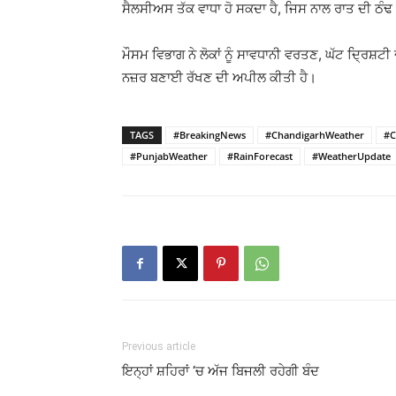
ਸੈਲਸੀਅਸ ਤੱਕ ਵਾਧਾ ਹੋ ਸਕਦਾ ਹੈ, ਜਿਸ ਨਾਲ ਰਾਤ ਦੀ ਠੰਢ
ਮੌਸਮ ਵਿਭਾਗ ਨੇ ਲੋਕਾਂ ਨੂੰ ਸਾਵਧਾਨੀ ਵਰਤਣ, ਘੱਟ ਦ੍ਰਿਸ਼ਟ
ਨਜ਼ਰ ਬਣਾਈ ਰੱਖਣ ਦੀ ਅਪੀਲ ਕੀਤੀ ਹੈ।
TAGS
#BreakingNews
#ChandigarhWeather
#C
#PunjabWeather
#RainForecast
#WeatherUpdate
Previous article
ਇਨ੍ਹਾਂ ਸ਼ਹਿਰਾਂ ‘ਚ ਅੱਜ ਬਿਜਲੀ ਰਹੇਗੀ ਬੰਦ