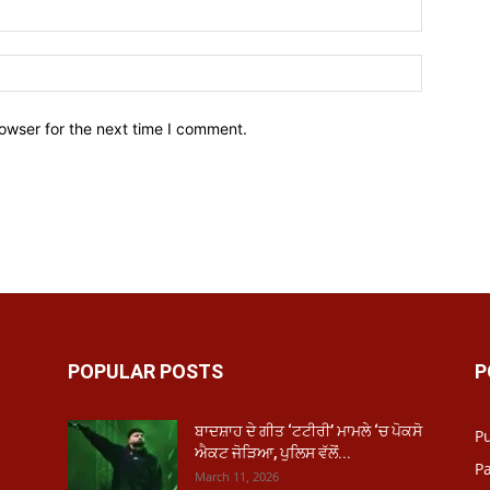
owser for the next time I comment.
POPULAR POSTS
P
ਬਾਦਸ਼ਾਹ ਦੇ ਗੀਤ ‘ਟਟੀਰੀ’ ਮਾਮਲੇ ‘ਚ ਪੋਕਸੋ
P
ਐਕਟ ਜੋੜਿਆ, ਪੁਲਿਸ ਵੱਲੋਂ...
Pa
March 11, 2026