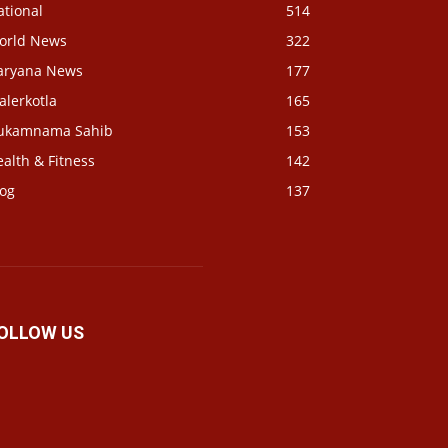
ational
514
orld News
322
aryana News
177
alerkotla
165
ukamnama Sahib
153
alth & Fitness
142
log
137
OLLOW US