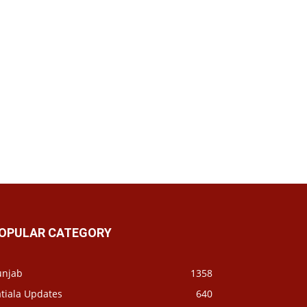
OPULAR CATEGORY
unjab
1358
tiala Updates
640