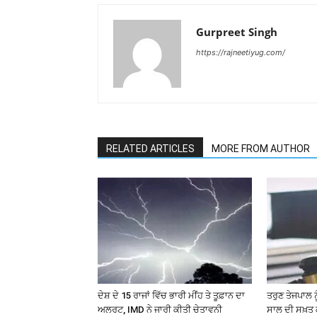
Gurpreet Singh
https://rajneetiyug.com/
RELATED ARTICLES
MORE FROM AUTHOR
ਦੇਸ਼ ਦੇ 15 ਰਾਜਾਂ ਵਿੱਚ ਭਾਰੀ ਮੀਂਹ ਤੇ ਤੂਫ਼ਾਨ ਦਾ
ਤਰੁਣ ਤੇਜਪਾਲ 
ਅਲਰਟ, IMD ਨੇ ਜਾਰੀ ਕੀਤੀ ਚੇਤਾਵਨੀ
ਸਾਲ ਦੀ ਸਖ਼ਤ ਕ