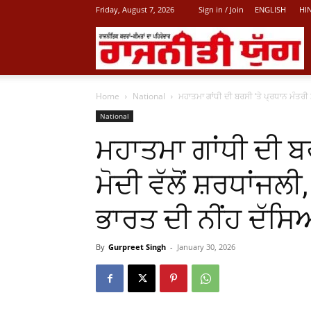
Friday, August 7, 2026
Sign in / Join
ENGLISH
HI
L
Home
National
ਮਹਾਤਮਾ ਗਾਂਧੀ ਦੀ ਬਰਸੀ ‘ਤੇ ਪ੍ਰਧਾਨ ਮੰਤਰੀ ਮੋਦ
P
National
ਮਹਾਤਮਾ ਗਾਂਧੀ ਦੀ ਬਰ
N
ਮੋਦੀ ਵੱਲੋਂ ਸ਼ਰਧਾਂਜਲੀ
ਭਾਰਤ ਦੀ ਨੀਂਹ ਦੱਸ
By
Gurpreet Singh
-
January 30, 2026