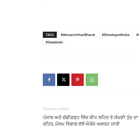
TAGS
#AtmanirbharBharat
#DevelopedIndia
#
#Swadeshi
Previous article
ਪੰਜਾਬ ਅਤੇ ਚੰਡੀਗੜ੍ਹ ਵਿੱਚ ਸ਼ੀਤ ਲਹਿਰ ਤੇ ਸੰਘਣੀ ਧੁੰਦ ਦਾ
ਕਹਿਰ, ਮੌਸਮ ਵਿਭਾਗ ਵੱਲੋਂ ਔਰੇਂਜ ਅਲਰਟ ਜਾਰੀ