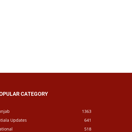
OPULAR CATEGORY
unjab
1363
tiala Updates
641
ational
518