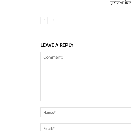
ਸੁਣਾਇਆ ਫ਼ੈਸ
LEAVE A REPLY