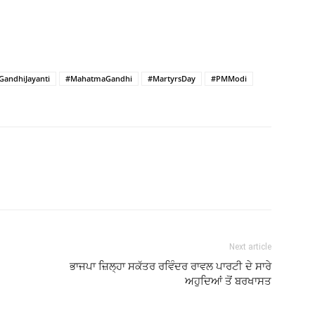
GandhiJayanti
#MahatmaGandhi
#MartyrsDay
#PMModi
Next article
ਭਾਜਪਾ ਜ਼ਿਲ੍ਹਾ ਸਕੱਤਰ ਰਵਿੰਦਰ ਰਾਵਲ ਪਾਰਟੀ ਦੇ ਸਾਰੇ
ਅਹੁਦਿਆਂ ਤੋਂ ਬਰਖਾਸਤ