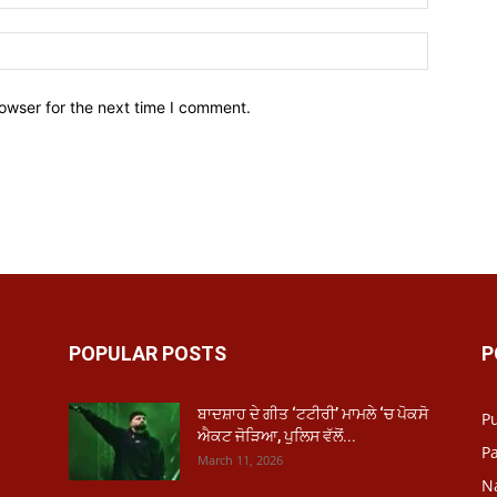
owser for the next time I comment.
POPULAR POSTS
P
ਬਾਦਸ਼ਾਹ ਦੇ ਗੀਤ ‘ਟਟੀਰੀ’ ਮਾਮਲੇ ‘ਚ ਪੋਕਸੋ
P
ਐਕਟ ਜੋੜਿਆ, ਪੁਲਿਸ ਵੱਲੋਂ...
Pa
March 11, 2026
N