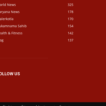
orld News
325
aryana News
178
alerkotla
170
ukamnama Sahib
154
alth & Fitness
142
log
137
OLLOW US