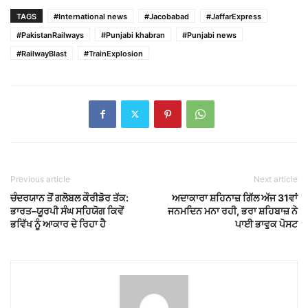
TAGS
#International news
#Jacobabad
#JaffarExpress
#PakistanRailways
#Punjabi khabran
#Punjabi news
#RailwayBlast
#TrainExplosion
Previous article
Next article
ਚੰਦਰਯਾਨ ਤੋਂ ਗਲੋਬਲ ਕੌਰੀਡੋਰ ਤੱਕ:
ਅਦਾਕਾਰਾ ਸ਼ਹਿਨਾਜ਼ ਗਿੱਲ ਅੱਜ 31ਵਾਂ
ਭਾਰਤ–ਯੂਰਪੀ ਸੰਘ ਸਹਿਯੋਗ ਕਿਵੇਂ
ਜਨਮਦਿਨ ਮਨਾ ਰਹੀ, ਭਰਾ ਸ਼ਹਿਬਾਜ਼ ਨੇ
ਭਵਿੱਖ ਨੂੰ ਆਕਾਰ ਦੇ ਰਿਹਾ ਹੈ
ਪਾਈ ਭਾਵੁਕ ਪੋਸਟ