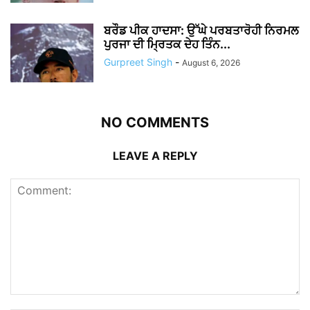
ਬਰੌਡ ਪੀਕ ਹਾਦਸਾ: ਉੱਘੇ ਪਰਬਤਾਰੋਹੀ ਨਿਰਮਲ
ਪੁਰਜਾ ਦੀ ਮ੍ਰਿਤਕ ਦੇਹ ਤਿੰਨ...
Gurpreet Singh
-
August 6, 2026
NO COMMENTS
LEAVE A REPLY