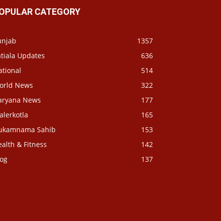
OPULAR CATEGORY
unjab
1357
tiala Updates
636
ational
514
orld News
322
aryana News
177
alerkotla
165
ukamnama Sahib
153
alth & Fitness
142
log
137