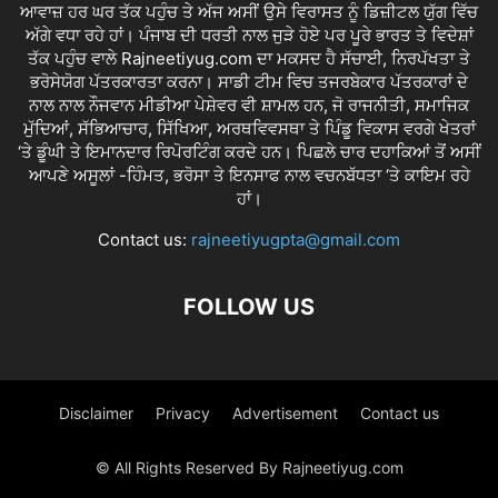
ਆਵਾਜ਼ ਹਰ ਘਰ ਤੱਕ ਪਹੁੰਚ ਤੇ ਅੱਜ ਅਸੀਂ ਉਸੇ ਵਿਰਾਸਤ ਨੂੰ ਡਿਜ਼ੀਟਲ ਯੁੱਗ ਵਿੱਚ
ਅੱਗੇ ਵਧਾ ਰਹੇ ਹਾਂ। ਪੰਜਾਬ ਦੀ ਧਰਤੀ ਨਾਲ ਜੁੜੇ ਹੋਏ ਪਰ ਪੂਰੇ ਭਾਰਤ ਤੇ ਵਿਦੇਸ਼ਾਂ
ਤੱਕ ਪਹੁੰਚ ਵਾਲੇ Rajneetiyug.com ਦਾ ਮਕਸਦ ਹੈ ਸੱਚਾਈ, ਨਿਰਪੱਖਤਾ ਤੇ
ਭਰੋਸੇਯੋਗ ਪੱਤਰਕਾਰਤਾ ਕਰਨਾ। ਸਾਡੀ ਟੀਮ ਵਿਚ ਤਜਰਬੇਕਾਰ ਪੱਤਰਕਾਰਾਂ ਦੇ
ਨਾਲ ਨਾਲ ਨੌਜਵਾਨ ਮੀਡੀਆ ਪੇਸ਼ੇਵਰ ਵੀ ਸ਼ਾਮਲ ਹਨ, ਜੋ ਰਾਜਨੀਤੀ, ਸਮਾਜਿਕ
ਮੁੱਦਿਆਂ, ਸੱਭਿਆਚਾਰ, ਸਿੱਖਿਆ, ਅਰਥਵਿਵਸਥਾ ਤੇ ਪਿੰਡੂ ਵਿਕਾਸ ਵਰਗੇ ਖੇਤਰਾਂ
‘ਤੇ ਡੂੰਘੀ ਤੇ ਇਮਾਨਦਾਰ ਰਿਪੋਰਟਿੰਗ ਕਰਦੇ ਹਨ। ਪਿਛਲੇ ਚਾਰ ਦਹਾਕਿਆਂ ਤੋਂ ਅਸੀਂ
ਆਪਣੇ ਅਸੂਲਾਂ -ਹਿੰਮਤ, ਭਰੋਸਾ ਤੇ ਇਨਸਾਫ ਨਾਲ ਵਚਨਬੱਧਤਾ ‘ਤੇ ਕਾਇਮ ਰਹੇ
ਹਾਂ।
Contact us:
rajneetiyugpta@gmail.com
FOLLOW US
Disclaimer
Privacy
Advertisement
Contact us
© All Rights Reserved By Rajneetiyug.com