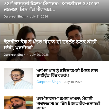
72ਵੇਂ ਰਾਸ਼ਟਰੀ ਫਿਲਮ ਐਵਾਰਡ: ‘ਆਰਟੀਕਲ 370’ ਦਾ
ਦਬਦਬਾ, ਤਿੰਨ ਵੱਡੇ ਐਵਾਰਡ...
Gurpreet Singh
-
July 21, 2026
ਕੈਟਰੀਨਾ ਕੈਫ ਨੇ ਪੁੱਤਰ ਵਿਹਾਨ ਦੀ ਦੁਰਲੱਭ ਝਲਕ ਕੀਤੀ
ਸਾਂਝੀ, ਪ੍ਰਸ਼ੰਸਕਾਂ...
Gurpreet Singh
-
July 20, 2026
ਆਮਿਰ ਖਾਨ ਨੂੰ ਕਥਿਤ ਧਮਕੀ ਮਿਲਣ ਨਾਲ
ਬਾਲੀਵੁੱਡ ਵਿੱਚ ਹੜਕੰਪ
Gurpreet Singh
-
July 18, 2026
ਪਰਮੀਸ਼ ਵਰਮਾ ਹਮਲਾ ਮਾਮਲਾ: ਮੋਹਾਲੀ
ਅਦਾਲਤ ਸਖ਼ਤ, ਤਿੰਨ ਖ਼ਿਲਾਫ਼ ਗੈਰ-ਜ਼ਮਾਨਤੀ
ਵਾਰੰਟ...