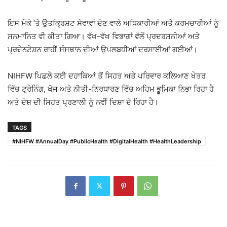
ਇਸ ਮੌਕੇ ‘ਤੇ ਉਤਕ੍ਰਿਸ਼ਟ ਸੇਵਾਵਾਂ ਦੇਣ ਵਾਲੇ ਅਧਿਕਾਰੀਆਂ ਅਤੇ ਕਰਮਚਾਰੀਆਂ ਨੂੰ
ਸਨਮਾਨਿਤ ਵੀ ਕੀਤਾ ਗਿਆ। ਵੱਖ-ਵੱਖ ਵਿਭਾਗਾਂ ਵੱਲੋਂ ਪ੍ਰਦਰਸ਼ਨੀਆਂ ਅਤੇ
ਪ੍ਰਜ਼ੇਨਟੇਸ਼ਨ ਰਾਹੀਂ ਸੰਸਥਾਨ ਦੀਆਂ ਉਪਲਬਧੀਆਂ ਦਰਸਾਈਆਂ ਗਈਆਂ।
NIHFW ਪਿਛਲੇ ਕਈ ਦਹਾਕਿਆਂ ਤੋਂ ਸਿਹਤ ਅਤੇ ਪਰਿਵਾਰ ਕਲਿਆਣ ਖੇਤਰ
ਵਿੱਚ ਟ੍ਰੇਨਿੰਗ, ਖੋਜ ਅਤੇ ਨੀਤੀ-ਨਿਰਧਾਰਣ ਵਿੱਚ ਅਹਿਮ ਭੂਮਿਕਾ ਨਿਭਾ ਰਿਹਾ ਹੈ
ਅਤੇ ਦੇਸ਼ ਦੀ ਸਿਹਤ ਪ੍ਰਣਾਲੀ ਨੂੰ ਨਵੀਂ ਦਿਸ਼ਾ ਦੇ ਰਿਹਾ ਹੈ।
TAGS
#NIHFW #AnnualDay #PublicHealth #DigitalHealth #HealthLeadership