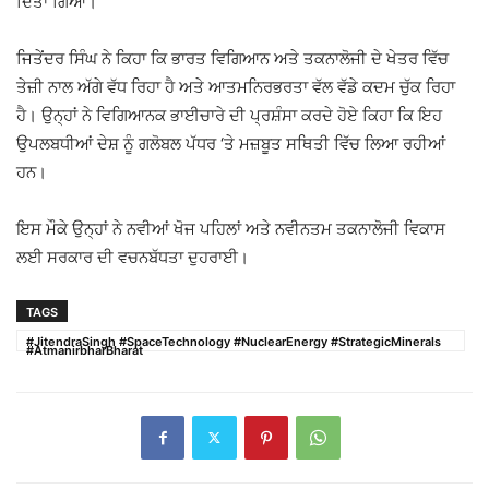
ਦਿੱਤਾ ਗਿਆ।
ਜਿਤੇਂਦਰ ਸਿੰਘ ਨੇ ਕਿਹਾ ਕਿ ਭਾਰਤ ਵਿਗਿਆਨ ਅਤੇ ਤਕਨਾਲੋਜੀ ਦੇ ਖੇਤਰ ਵਿੱਚ
ਤੇਜ਼ੀ ਨਾਲ ਅੱਗੇ ਵੱਧ ਰਿਹਾ ਹੈ ਅਤੇ ਆਤਮਨਿਰਭਰਤਾ ਵੱਲ ਵੱਡੇ ਕਦਮ ਚੁੱਕ ਰਿਹਾ
ਹੈ। ਉਨ੍ਹਾਂ ਨੇ ਵਿਗਿਆਨਕ ਭਾਈਚਾਰੇ ਦੀ ਪ੍ਰਸ਼ੰਸਾ ਕਰਦੇ ਹੋਏ ਕਿਹਾ ਕਿ ਇਹ
ਉਪਲਬਧੀਆਂ ਦੇਸ਼ ਨੂੰ ਗਲੋਬਲ ਪੱਧਰ ‘ਤੇ ਮਜ਼ਬੂਤ ਸਥਿਤੀ ਵਿੱਚ ਲਿਆ ਰਹੀਆਂ
ਹਨ।
ਇਸ ਮੌਕੇ ਉਨ੍ਹਾਂ ਨੇ ਨਵੀਆਂ ਖੋਜ ਪਹਿਲਾਂ ਅਤੇ ਨਵੀਨਤਮ ਤਕਨਾਲੋਜੀ ਵਿਕਾਸ
ਲਈ ਸਰਕਾਰ ਦੀ ਵਚਨਬੱਧਤਾ ਦੁਹਰਾਈ।
TAGS
#JitendraSingh #SpaceTechnology #NuclearEnergy #StrategicMinerals
#AtmanirbharBharat