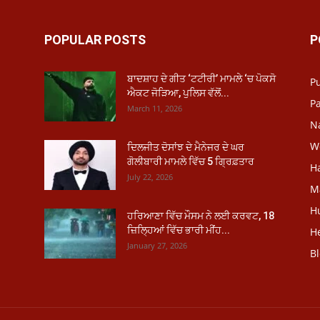
POPULAR POSTS
P
ਬਾਦਸ਼ਾਹ ਦੇ ਗੀਤ ‘ਟਟੀਰੀ’ ਮਾਮਲੇ ‘ਚ ਪੋਕਸੋ
P
ਐਕਟ ਜੋੜਿਆ, ਪੁਲਿਸ ਵੱਲੋਂ...
Pa
March 11, 2026
N
W
ਦਿਲਜੀਤ ਦੋਸਾਂਝ ਦੇ ਮੈਨੇਜਰ ਦੇ ਘਰ
ਗੋਲੀਬਾਰੀ ਮਾਮਲੇ ਵਿੱਚ 5 ਗ੍ਰਿਫ਼ਤਾਰ
H
July 22, 2026
M
H
ਹਰਿਆਣਾ ਵਿੱਚ ਮੌਸਮ ਨੇ ਲਈ ਕਰਵਟ, 18
ਜ਼ਿਲ੍ਹਿਆਂ ਵਿੱਚ ਭਾਰੀ ਮੀਂਹ...
He
January 27, 2026
B