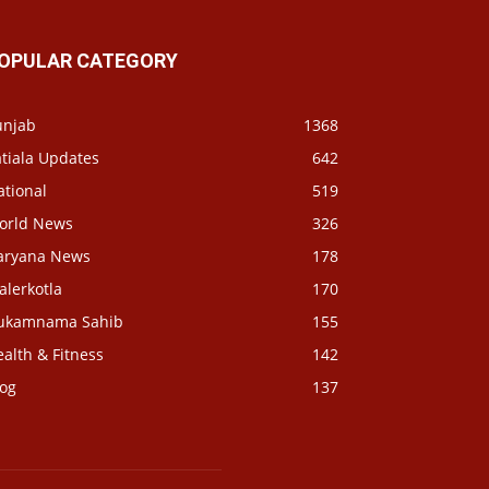
OPULAR CATEGORY
unjab
1368
tiala Updates
642
ational
519
orld News
326
aryana News
178
alerkotla
170
ukamnama Sahib
155
alth & Fitness
142
log
137