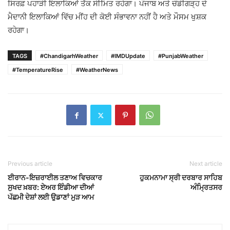
ਸਿਰਫ਼ ਪਹਾੜੀ ਇਲਾਕਿਆਂ ਤੱਕ ਸੀਮਿਤ ਰਹੇਗਾ। ਪੰਜਾਬ ਅਤੇ ਚੰਡੀਗੜ੍ਹ ਦੇ
ਮੈਦਾਨੀ ਇਲਾਕਿਆਂ ਵਿੱਚ ਮੀਂਹ ਦੀ ਕੋਈ ਸੰਭਾਵਨਾ ਨਹੀਂ ਹੈ ਅਤੇ ਮੌਸਮ ਖੁਸ਼ਕ
ਰਹੇਗਾ।
TAGS
#ChandigarhWeather
#IMDUpdate
#PunjabWeather
#TemperatureRise
#WeatherNews
Previous article
Next article
ਈਰਾਨ-ਇਜ਼ਰਾਈਲ ਤਣਾਅ ਵਿਚਕਾਰ
ਹੁਕਮਨਾਮਾ ਸ੍ਰੀ ਦਰਬਾਰ ਸਾਹਿਬ
ਸੁਖਦ ਖ਼ਬਰ: ਏਅਰ ਇੰਡੀਆ ਦੀਆਂ
ਅੰਮ੍ਰਿਤਸਰ
ਪੱਛਮੀ ਦੇਸ਼ਾਂ ਲਈ ਉਡਾਣਾਂ ਮੁੜ ਆਮ