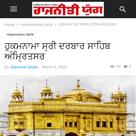
Home
Hukamnama Sahib
ਹੁਕਮਨਾਮਾ ਸ੍ਰੀ ਦਰਬਾਰ ਸਾਹਿਬ ਅੰਮ੍ਰਿਤਸਰ
Hukamnama Sahib
ਹੁਕਮਨਾਮਾ ਸ੍ਰੀ ਦਰਬਾਰ ਸਾਹਿਬ
ਅੰਮ੍ਰਿਤਸਰ
44
0
By
Gurpreet Singh
-
March 4, 2026