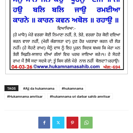
TAGS
#Ajj da hukamnama
#hukamnama
#Hukamnama amritsar
#hukamnama sri darbar sahib amritsar