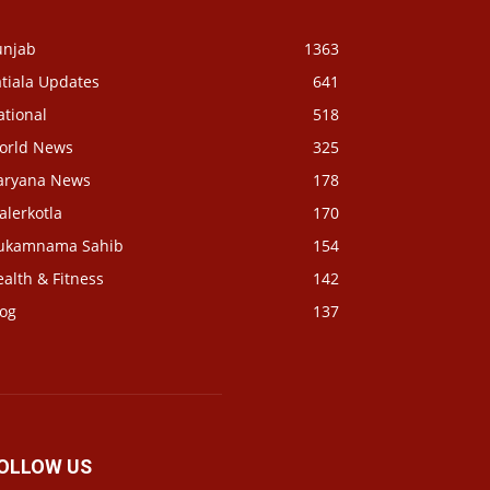
unjab
1363
tiala Updates
641
ational
518
orld News
325
aryana News
178
alerkotla
170
ukamnama Sahib
154
alth & Fitness
142
log
137
OLLOW US