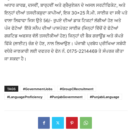
ਅਧਾਰ ਕਾਰਡ, ਦਸਵੀਂ, ਬਾਰ੍ਹਵੀਂ ਅਤੇ ਗ੍ਰੈਜੁਏਸ਼ਨ ਦੇ ਅਸਲ ਸਰਟੀਫਿਕੇਟ, ਅਤੇ
ਇਨ੍ਹਾਂ ਦੀਆਂ ਤਸਦੀਕਸ਼ੁਦਾ ਕਾਪੀਆਂ, ਇਕ 30×25 ਸੈ.ਮੀ. ਸਾਈਜ਼ ਦਾ ਸਵੈ ਪਤੇ
ਵਾਲਾ ਲਿਫਾਫਾ ਜਿਸ ਉਤੇ 56/- ਰੁਪਏ ਦੀਆਂ ਡਾਕ ਟਿਕਟਾਂ ਲੱਗੀਆਂ ਹੋਣ ਅਤੇ
ਪੰਜ ਫੋਟੋਆਂ ਇੱਕੋ ਸਨੈਪ ਦੀਆਂ ਪਾਸਪੋਰਟ ਸਾਈਜ਼ (ਜਿਨ੍ਹਾਂ ਵਿੱਚੋਂ ਦੋ ਫੋਟੋਆਂ
ਗਜ਼ਟਿਡ ਅਫਸਰ ਵੱਲੋਂ ਤਸਦੀਕੀਆਂ ਹੋਣ) ਜਿਨ੍ਹਾਂ ਦੀ ਬੈਕ ਗਰਾਊਂਡ ਅਤੇ ਕੱਪੜੇ
ਫਿੱਕੇ (ਲਾਈਟ) ਰੰਗ ਦੇ ਹੋਣ, ਨਾਲ ਲਿਆਉਣ। ਪੰਜਾਬੀ ਪ੍ਰਬੋਧ ਪ੍ਰੀਖਿਆ ਸਬੰਧੀ
ਵਧੇਰੇ ਜਾਣਕਾਰੀ ਲਈ ਦਫਤਰ ਦੇ ਫੋਨ ਨੰ. 0175-2214469 ਤੇ ਸੰਪਰਕ ਕੀਤਾ
ਜਾ ਸਕਦਾ ਹੈ।
TAGS
#GovernmentJobs
#GroupCRecruitment
#LanguageProficiency
#PunjabGovernment
#PunjabiLanguage