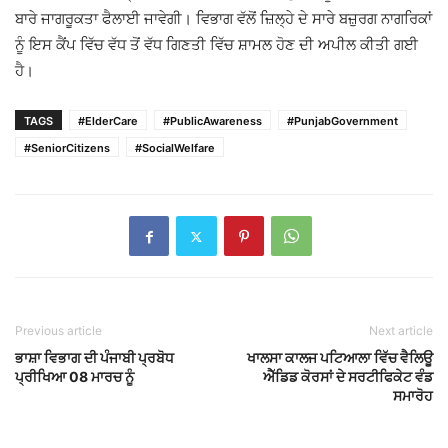
ਬਾਰੇ ਜਾਗਰੂਕਤਾ ਫੈਲਾਈ ਜਾਵੇਗੀ। ਵਿਭਾਗ ਵੱਲੋਂ ਜ਼ਿਲ੍ਹੇ ਦੇ ਸਾਰੇ ਬਜ਼ੁਰਗ ਨਾਗਰਿਕਾਂ
ਨੂੰ ਇਸ ਕੈਂਪ ਵਿੱਚ ਵੱਧ ਤੋਂ ਵੱਧ ਗਿਣਤੀ ਵਿੱਚ ਸ਼ਾਮਲ ਹੋਣ ਦੀ ਅਪੀਲ ਕੀਤੀ ਗਈ
ਹੈ।
TAGS
#ElderCare
#PublicAwareness
#PunjabGovernment
#SeniorCitizens
#SocialWelfare
Previous article
Next article
ਭਾਸ਼ਾ ਵਿਭਾਗ ਦੀ ਪੰਜਾਬੀ ਪ੍ਰਬੋਧ
ਖਾਲਸਾ ਕਾਲਜ ਪਟਿਆਲਾ ਵਿੱਚ ਵੈਲਿਊ
ਪ੍ਰੀਖਿਆ 08 ਮਾਰਚ ਨੂੰ
ਐੱਡਿਡ ਕੋਰਸਾਂ ਦੇ ਸਰਟੀਫਿਕੇਟ ਵੰਡ
ਸਮਾਰੋਹ