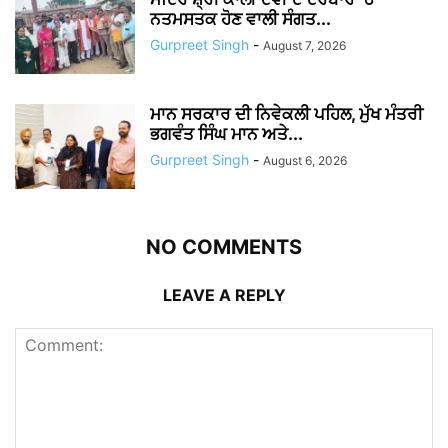
ਨਤਮਸਤਕ ਹੋਣ ਵਾਲੀ ਸੰਗਤ...
Gurpreet Singh
-
August 7, 2026
ਮਾਨ ਸਰਕਾਰ ਦੀ ਨਿਵੇਕਲੀ ਪਹਿਲ, ਮੁੱਖ ਮੰਤਰੀ
ਭਗਵੰਤ ਸਿੰਘ ਮਾਨ ਅਤੇ...
Gurpreet Singh
-
August 6, 2026
NO COMMENTS
LEAVE A REPLY