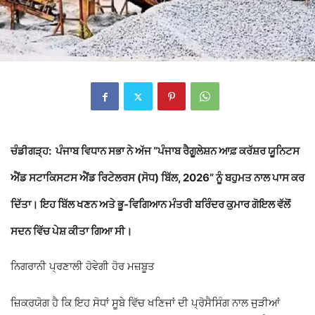
ਚੰਡੀਗੜ੍ਹ:
ਪੰਜਾਬ ਵਿਧਾਨ ਸਭਾ
ਨੇ ਅੱਜ “ਪੰਜਾਬ ਰੈਗੂਲੇਸ਼ਨ ਆਫ਼ ਕਰੱਸ਼ਰ ਯੂਨਿਟਸ
ਐਂਡ ਸਟਾਕਿਸਟਸ ਐਂਡ ਰਿਟੇਲਰਸ (ਸੋਧ) ਬਿੱਲ, 2026” ਨੂੰ ਬਹੁਮਤ ਨਾਲ ਪਾਸ ਕਰ
ਦਿੱਤਾ। ਇਹ ਬਿੱਲ ਖਣਨ ਅਤੇ ਭੂ-ਵਿਗਿਆਨ ਮੰਤਰੀ
ਬਰਿੰਦਰ ਕੁਮਾਰ ਗੋਇਲ
ਵੱਲੋਂ
ਸਦਨ ਵਿੱਚ ਪੇਸ਼ ਕੀਤਾ ਗਿਆ ਸੀ।
ਨਿਗਰਾਨੀ ਪ੍ਰਣਾਲੀ ਹੋਵੇਗੀ ਹੋਰ ਮਜ਼ਬੂਤ
ਜ਼ਿਕਰਯੋਗ ਹੈ ਕਿ ਇਹ ਸੋਧਾਂ ਸੂਬੇ ਵਿੱਚ ਖਣਿਜਾਂ ਦੀ ਪ੍ਰੋਸੈਸਿੰਗ ਨਾਲ ਜੁੜੀਆਂ