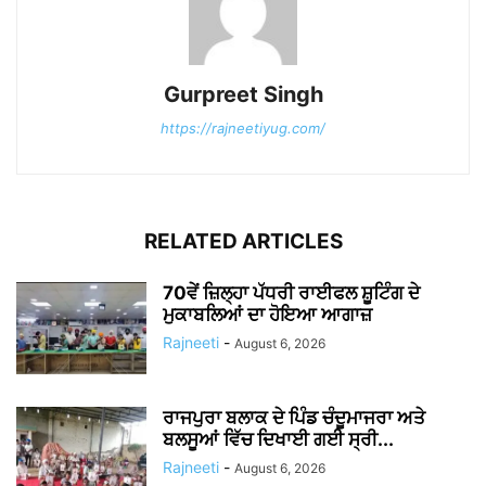
Gurpreet Singh
https://rajneetiyug.com/
RELATED ARTICLES
70ਵੇਂ ਜ਼ਿਲ੍ਹਾ ਪੱਧਰੀ ਰਾਈਫਲ ਸ਼ੂਟਿੰਗ ਦੇ
ਮੁਕਾਬਲਿਆਂ ਦਾ ਹੋਇਆ ਆਗਾਜ਼
Rajneeti
-
August 6, 2026
ਰਾਜਪੁਰਾ ਬਲਾਕ ਦੇ ਪਿੰਡ ਚੰਦੂਮਾਜਰਾ ਅਤੇ
ਬਲਸੂਆਂ ਵਿੱਚ ਦਿਖਾਈ ਗਈ ਸ੍ਰੀ...
Rajneeti
-
August 6, 2026