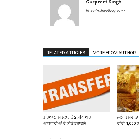
Gurpreet Singh
https://rajneetiyug.com/
RELATED ARTICLES
MORE FROM AUTHOR
ਹਰਿਆਣਾ ਸਰਕਾਰ ਨੇ 2 ਸੀਨੀਅਰ
ਜਲੰਧਰ ਸਰਾਫਾ 
ਅਧਿਕਾਰੀਆਂ ਦੇ ਕੀਤੇ ਤਬਾਦਲੇ
ਚਾਂਦੀ 1,000 ਰ