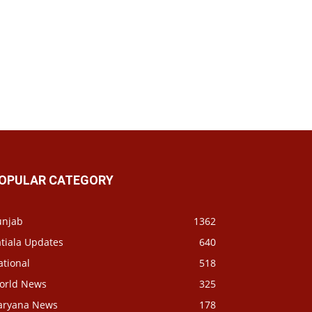
OPULAR CATEGORY
unjab
1362
tiala Updates
640
ational
518
orld News
325
aryana News
178