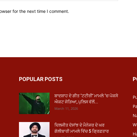
owser for the next time I comment.
POPULAR POSTS
P
ਬਾਦਸ਼ਾਹ ਦੇ ਗੀਤ ‘ਟਟੀਰੀ’ ਮਾਮਲੇ ‘ਚ ਪੋਕਸੋ
P
ਐਕਟ ਜੋੜਿਆ, ਪੁਲਿਸ ਵੱਲੋਂ...
Pa
March 11, 2026
N
W
ਦਿਲਜੀਤ ਦੋਸਾਂਝ ਦੇ ਮੈਨੇਜਰ ਦੇ ਘਰ
ਗੋਲੀਬਾਰੀ ਮਾਮਲੇ ਵਿੱਚ 5 ਗ੍ਰਿਫ਼ਤਾਰ
H