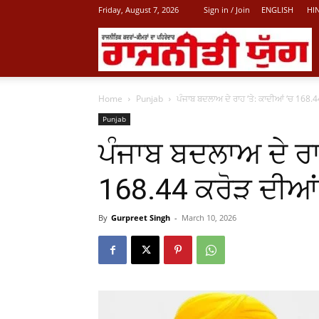
Friday, August 7, 2026
Sign in / Join
ENGLISH
HI
L
Home
Punjab
ਪੰਜਾਬ ਬਦਲਾਅ ਦੇ ਰਾਹ ‘ਤੇ: ਕਾਦੀਆਂ ‘ਚ 168.4
P
Punjab
ਪੰਜਾਬ ਬਦਲਾਅ ਦੇ ਰਾ
N
168.44 ਕਰੋੜ ਦੀਆਂ 
By
Gurpreet Singh
-
March 10, 2026