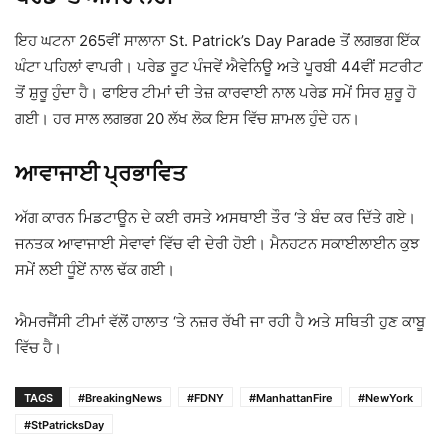
ਇਹ ਘਟਨਾ 265ਵੀਂ ਸਾਲਾਨਾ
St. Patrick’s Day Parade
ਤੋਂ ਲਗਭਗ ਇੱਕ
ਘੰਟਾ ਪਹਿਲਾਂ ਵਾਪਰੀ। ਪਰੇਡ ਰੂਟ ਪੰਜਵੇਂ ਐਵੇਨਿਊ ਅਤੇ ਪੂਰਬੀ 44ਵੀਂ ਸਟਰੀਟ
ਤੋਂ ਸ਼ੁਰੂ ਹੁੰਦਾ ਹੈ। ਫਾਇਰ ਟੀਮਾਂ ਦੀ ਤੇਜ਼ ਕਾਰਵਾਈ ਨਾਲ ਪਰੇਡ ਸਮੇਂ ਸਿਰ ਸ਼ੁਰੂ ਹੋ
ਗਈ। ਹਰ ਸਾਲ ਲਗਭਗ 20 ਲੱਖ ਲੋਕ ਇਸ ਵਿੱਚ ਸ਼ਾਮਲ ਹੁੰਦੇ ਹਨ।
ਆਵਾਜਾਈ ਪ੍ਰਭਾਵਿਤ
ਅੱਗ ਕਾਰਨ ਮਿਡਟਾਊਨ ਦੇ ਕਈ ਰਸਤੇ ਅਸਥਾਈ ਤੌਰ ‘ਤੇ ਬੰਦ ਕਰ ਦਿੱਤੇ ਗਏ।
ਜਨਤਕ ਆਵਾਜਾਈ ਸੇਵਾਵਾਂ ਵਿੱਚ ਵੀ ਦੇਰੀ ਹੋਈ। ਮੈਨਹਟਨ ਸਕਾਈਲਾਈਨ ਕੁਝ
ਸਮੇਂ ਲਈ ਧੂੰਏਂ ਨਾਲ ਢੱਕ ਗਈ।
ਐਮਰਜੈਂਸੀ ਟੀਮਾਂ ਵੱਲੋਂ ਹਾਲਾਤ ‘ਤੇ ਨਜ਼ਰ ਰੱਖੀ ਜਾ ਰਹੀ ਹੈ ਅਤੇ ਸਥਿਤੀ ਹੁਣ ਕਾਬੂ
ਵਿੱਚ ਹੈ।
TAGS
#BreakingNews
#FDNY
#ManhattanFire
#NewYork
#StPatricksDay