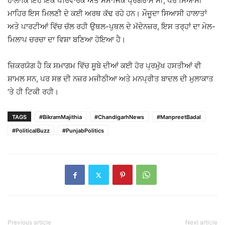
ਹਾਲਾਂਕਿ ਇਹ ਇੱਕ ਪਰਿਵਾਰਕ ਅਤੇ ਸਮਾਜਿਕ ਪ੍ਰੋਗਰਾਮ ਸੀ, ਪਰ ਸਿਆਸੀ
ਮਾਹਿਰ ਇਸ ਮਿਲਣੀ ਦੇ ਕਈ ਅਰਥ ਕੱਢ ਰਹੇ ਹਨ। ਮੌਜੂਦਾ ਸਿਆਸੀ ਹਾਲਾਤਾਂ
ਅਤੇ ਪਾਰਟੀਆਂ ਵਿੱਚ ਚੱਲ ਰਹੀ ਉਥਲ-ਪੁਥਲ ਦੇ ਮੱਦੇਨਜ਼ਰ, ਇਸ ਤਰ੍ਹਾਂ ਦਾ ਮੇਲ-
ਮਿਲਾਪ ਚਰਚਾ ਦਾ ਵਿਸ਼ਾ ਬਣਿਆ ਹੋਇਆ ਹੈ।
ਜ਼ਿਕਰਯੋਗ ਹੈ ਕਿ ਸਮਾਗਮ ਵਿੱਚ ਸੂਬੇ ਦੀਆਂ ਕਈ ਹੋਰ ਪ੍ਰਮੁੱਖ ਹਸਤੀਆਂ ਵੀ
ਸ਼ਾਮਲ ਸਨ, ਪਰ ਸਭ ਦੀ ਨਜ਼ਰ ਮਜੀਠੀਆ ਅਤੇ ਮਨਪ੍ਰੀਤ ਬਾਦਲ ਦੀ ਮੁਲਾਕਾਤ
‘ਤੇ ਹੀ ਟਿਕੀ ਰਹੀ।
TAGS
#BikramMajithia
#ChandigarhNews
#ManpreetBadal
#PoliticalBuzz
#PunjabPolitics
Previous article
Next article