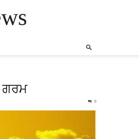
ews
ਂ ਗਰਮ
0