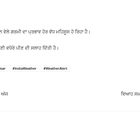
ੇਲੇ ਗਰਮੀ ਦਾ ਪ੍ਰਭਾਵ ਹੋਰ ਵੱਧ ਮਹਿਸੂਸ ਹੋ ਰਿਹਾ ਹੈ।
 ਪਾਣੀ ਵਧੇਰੇ ਪੀਣ ਦੀ ਸਲਾਹ ਦਿੱਤੀ ਹੈ।
isar
#IndiaWeather
#WeatherAlert
ਤ ਅੱਜ
ਵਿਆਹ ਸਮਾ