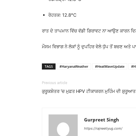
ਰੋਹਤਕ: 12.8°C
ਰਾਤ ਦੇ ਤਾਪਮਾਨ ਵਿੱਚ ਵੱਡੀ ਗਿਰਾਵਟ ਨਾ ਆਉਣ ਕਾਰਨ ਦਿਨ ਵ
ਮੌਸਮ ਵਿਭਾਗ ਨੇ ਲੋਕਾਂ ਨੂੰ ਦੁਪਹਿਰ ਵੇਲੇ ਧੁੱਪ ਤੋਂ ਬਚਣ ਅਤੇ
TAGS
#HaryanaWeather
#HeatWaveUpdate
#H
Previous article
ਕੁਰੂਕਸ਼ੇਤਰ ‘ਚ ਮੁਫ਼ਤ HPV ਟੀਕਾਕਰਨ ਮੁਹਿੰਮ ਦੀ ਸ਼ੁਰੂਆ
Gurpreet Singh
https://rajneetiyug.com/