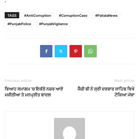
TAGS
#AntiCorruption
#CorruptionCase
#PatialaNews
#PunjabPolice
#PunjabVigilance
Previous article
Next article
ਵਿਆਹ ਸਮਾਗਮ ‘ਚ ਇਕੱਠੇ ਨਜ਼ਰ ਆਏ
ਜੈਜ਼ੀ ਬੀ ਨੇ ਸ੍ਰੀ ਦਰਬਾਰ ਸਾਹਿਬ ਵਿਖੇ
ਮਜੀਠੀਆ ਤੇ ਮਨਪ੍ਰੀਤ ਬਾਦਲ
ਟੇਕਿਆ ਮੱਥਾ