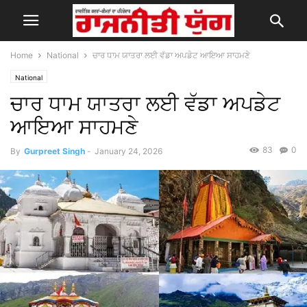
Home
National
ਚਾਰ ਧਾਮ ਯਾਤਰਾ ਲਈ ਵੱਡਾ ਅਪਡੇਟ ਆਇਆ ਸਾਹਮਣੇ
National
ਚਾਰ ਧਾਮ ਯਾਤਰਾ ਲਈ ਵੱਡਾ ਅਪਡੇਟ
ਆਇਆ ਸਾਹਮਣੇ
83
0
By
Gurpreet Singh
-
January 24, 2026