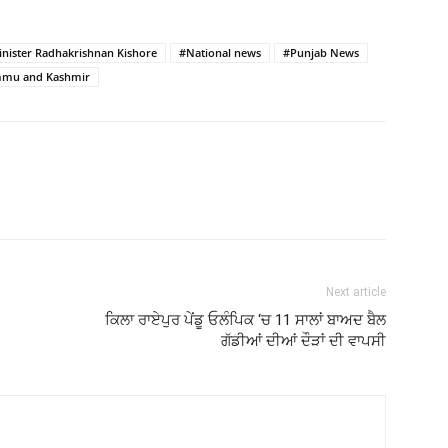
inister Radhakrishnan Kishore
#National news
#Punjab News
Jammu and Kashmir
Next article
ਕਿਲਾ ਰਾਏਪੁਰ ਪੇਂਡੂ ਓਲੰਪਿਕ ‘ਚ 11 ਸਾਲਾਂ ਬਾਅਦ ਬੈਲ
ਗੱਡੀਆਂ ਦੀਆਂ ਦੌੜਾਂ ਦੀ ਵਾਪਸੀ