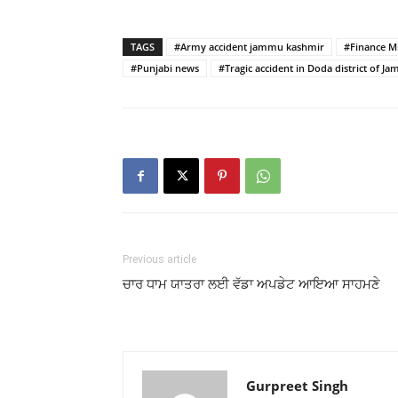
TAGS
#Army accident jammu kashmir
#Finance M
#Punjabi news
#Tragic accident in Doda district of 
Previous article
ਚਾਰ ਧਾਮ ਯਾਤਰਾ ਲਈ ਵੱਡਾ ਅਪਡੇਟ ਆਇਆ ਸਾਹਮਣੇ
Gurpreet Singh