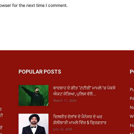
owser for the next time I comment.
POPULAR POSTS
P
ਬਾਦਸ਼ਾਹ ਦੇ ਗੀਤ ‘ਟਟੀਰੀ’ ਮਾਮਲੇ ‘ਚ ਪੋਕਸੋ
P
ਐਕਟ ਜੋੜਿਆ, ਪੁਲਿਸ ਵੱਲੋਂ...
Pa
March 11, 2026
N
ਾਰ
ਦੀ
W
ਦਿਲਜੀਤ ਦੋਸਾਂਝ ਦੇ ਮੈਨੇਜਰ ਦੇ ਘਰ
ਗੋਲੀਬਾਰੀ ਮਾਮਲੇ ਵਿੱਚ 5 ਗ੍ਰਿਫ਼ਤਾਰ
H
ੀਂ
July 22, 2026