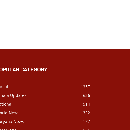
OPULAR CATEGORY
unjab
1357
tiala Updates
636
ational
514
orld News
322
aryana News
177