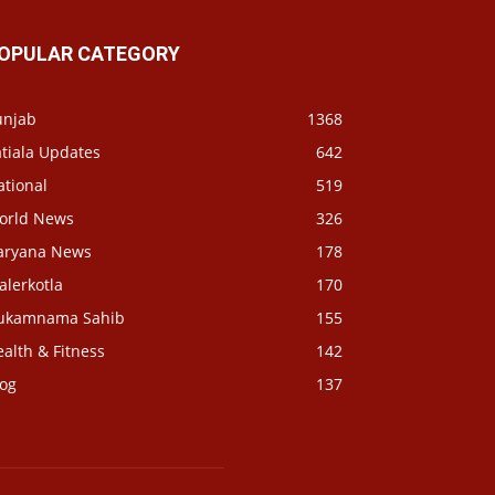
OPULAR CATEGORY
unjab
1368
tiala Updates
642
ational
519
orld News
326
aryana News
178
alerkotla
170
ukamnama Sahib
155
alth & Fitness
142
log
137