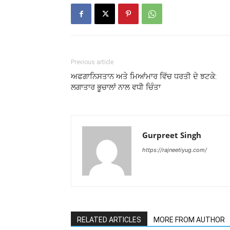
Previous article
ਅਫਗਾਨਿਸਤਾਨ ਅਤੇ ਮਿਆਂਮਾਰ ਵਿੱਚ ਧਰਤੀ ਦੇ ਝਟਕੇ:
ਲਗਾਤਾਰ ਭੂਚਾਲਾਂ ਨਾਲ ਵਧੀ ਚਿੰਤਾ
Gurpreet Singh
https://rajneetiyug.com/
RELATED ARTICLES
MORE FROM AUTHOR