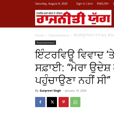
Saturday, August 8, 2026
Sign in / Join
ENGLISH
L
Home
Entertainment
ਇੰਟਰਵਿਊ ਵਿਵਾਦ ’ਤੇ ਏ.ਆਰ. ਰਹਿਮਾਨ 
P
Entertainment
ਇੰਟਰਵਿਊ ਵਿਵਾਦ ’ਤ
N
ਸਫ਼ਾਈ: “ਮੇਰਾ ਉਦੇਸ਼ ਕਦ
ਪਹੁੰਚਾਉਣਾ ਨਹੀਂ ਸੀ”
By
Gurpreet Singh
-
January 19, 2026