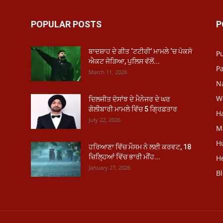
POPULAR POSTS
P
ਬਾਦਸ਼ਾਹ ਦੇ ਗੀਤ ‘ਟਟੀਰੀ’ ਮਾਮਲੇ ‘ਚ ਪੋਕਸੋ
P
ਐਕਟ ਜੋੜਿਆ, ਪੁਲਿਸ ਵੱਲੋਂ...
Pa
March 11, 2026
N
W
ਦਿਲਜੀਤ ਦੋਸਾਂਝ ਦੇ ਮੈਨੇਜਰ ਦੇ ਘਰ
ਗੋਲੀਬਾਰੀ ਮਾਮਲੇ ਵਿੱਚ 5 ਗ੍ਰਿਫ਼ਤਾਰ
H
July 22, 2026
M
H
ਹਰਿਆਣਾ ਵਿੱਚ ਮੌਸਮ ਨੇ ਲਈ ਕਰਵਟ, 18
ਜ਼ਿਲ੍ਹਿਆਂ ਵਿੱਚ ਭਾਰੀ ਮੀਂਹ...
He
January 27, 2026
B