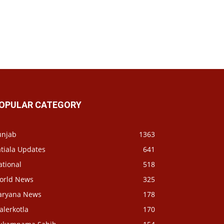
OPULAR CATEGORY
unjab
1363
tiala Updates
641
ational
518
orld News
325
aryana News
178
alerkotla
170