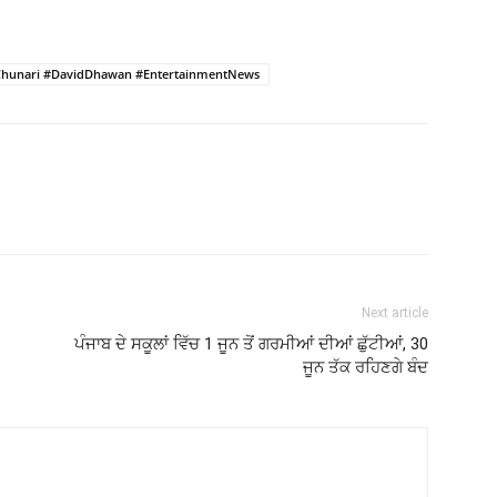
Chunari #DavidDhawan #EntertainmentNews
Next article
ਪੰਜਾਬ ਦੇ ਸਕੂਲਾਂ ਵਿੱਚ 1 ਜੂਨ ਤੋਂ ਗਰਮੀਆਂ ਦੀਆਂ ਛੁੱਟੀਆਂ, 30
ਜੂਨ ਤੱਕ ਰਹਿਣਗੇ ਬੰਦ