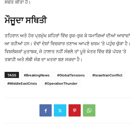
ਸਚੇਤ ਕੀਤਾ ਹੈ।
ਮੌਜੂਦਾ ਸਥਿਤੀ
ਤਹਿਰਾਨ ਅਤੇ ਹੋਰ ਪ੍ਰਮੁੱਖ ਸ਼ਹਿਰਾਂ ਵਿੱਚ ਰੁਕ-ਰੁਕ ਕੇ ਧਮਾਕਿਆਂ ਦੀਆਂ ਆਵਾਜ਼ਾਂ
ਆ ਰਹੀਆਂ ਹਨ। ਦੋਵਾਂ ਦੇਸ਼ਾਂ ਵਿਚਕਾਰ ਤਣਾਅ ਆਪਣੇ ਚਰਮ ‘ਤੇ ਪਹੁੰਚ ਚੁੱਕਾ ਹੈ।
ਵਿਸ਼ਲੇਸ਼ਕਾਂ ਮੁਤਾਬਕ, ਜੇ ਹਾਲਾਤ ਨਹੀਂ ਸੰਭਲੇ ਤਾਂ ਪੂਰੇ ਖੇਤਰ ਵਿੱਚ ਵੱਡੇ ਪੱਧਰ ‘ਤੇ
ਤਬਾਹੀ ਅਤੇ ਲੰਬੀ ਜੰਗ ਦਾ ਖ਼ਤਰਾ ਬਣ ਸਕਦਾ ਹੈ।
TAGS
#BreakingNews
#GlobalTensions
#IsraelIranConflict
#MiddleEastCrisis
#OperationThunder