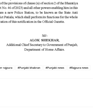
er rajpura
#Punjabi khabran
#Punjabi news
#Rajpura news