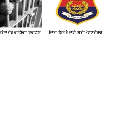
ਲੁਟੇਰਾ ਗੈਂਗ ਦਾ ਕੀਤਾ ਪਰਦਾਫਾਸ਼,
ਪੰਜਾਬ ਪੁਲਿਸ ਨੇ ਜਾਰੀ ਕੀਤੀ ਐਡਵਾਈਜ਼ਰੀ