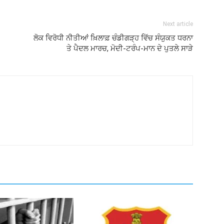
Next article
ਲੋਕ ਵਿਰੋਧੀ ਨੀਤੀਆਂ ਖ਼ਿਲਾਫ਼ ਚੰਡੀਗੜ੍ਹ ਵਿੱਚ ਸੰਯੁਕਤ ਧਰਨਾ
ਤੇ ਪੈਦਲ ਮਾਰਚ, ਮੋਦੀ-ਟਰੰਪ-ਮਾਨ ਦੇ ਪੁਤਲੇ ਸਾੜੇ