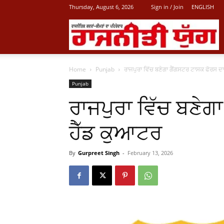
Thursday, August 6, 2026
Sign in / Join
ENGLISH
L
Home
Punjab
ਰਾਜਪੁਰਾ ਵਿੱਚ ਬਣੇਗਾ ਗੈਂਗਸਟਰ ਟਾਸਕ ਫੋਰਸ ਦ
P
Punjab
ਰਾਜਪੁਰਾ ਵਿੱਚ ਬਣੇਗ
N
ਹੈੱਡ ਕੁਆਟਰ
By
Gurpreet Singh
-
February 13, 2026