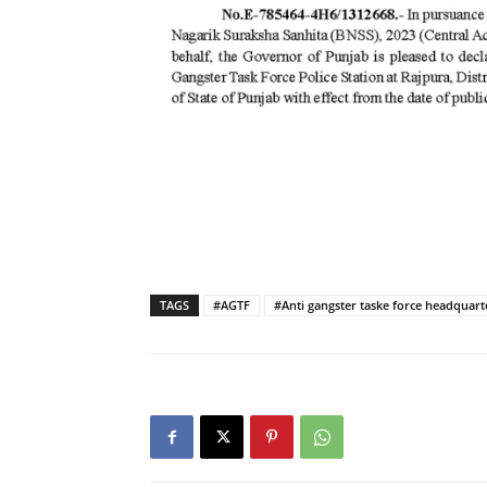
TAGS
#AGTF
#Anti gangster taske force headquart