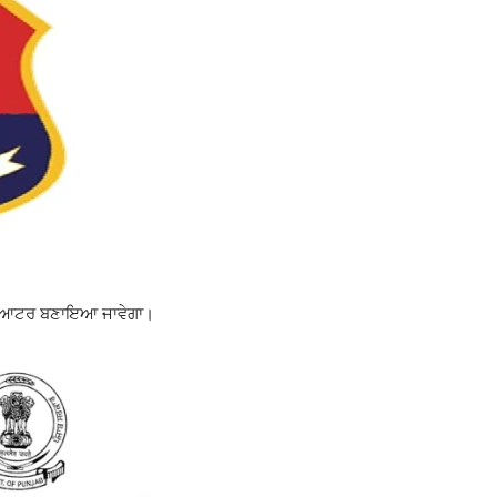
ੱਡ ਕੁਆਟਰ ਬਣਾਇਆ ਜਾਵੇਗਾ।