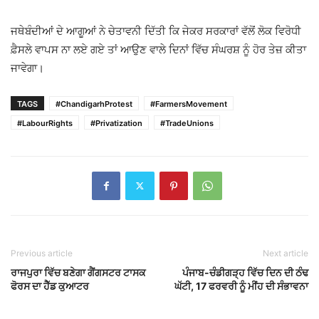
ਜਥੇਬੰਦੀਆਂ ਦੇ ਆਗੂਆਂ ਨੇ ਚੇਤਾਵਨੀ ਦਿੱਤੀ ਕਿ ਜੇਕਰ ਸਰਕਾਰਾਂ ਵੱਲੋਂ ਲੋਕ ਵਿਰੋਧੀ
ਫ਼ੈਸਲੇ ਵਾਪਸ ਨਾ ਲਏ ਗਏ ਤਾਂ ਆਉਣ ਵਾਲੇ ਦਿਨਾਂ ਵਿੱਚ ਸੰਘਰਸ਼ ਨੂੰ ਹੋਰ ਤੇਜ਼ ਕੀਤਾ
ਜਾਵੇਗਾ।
TAGS
#ChandigarhProtest
#FarmersMovement
#LabourRights
#Privatization
#TradeUnions
Previous article
Next article
ਰਾਜਪੁਰਾ ਵਿੱਚ ਬਣੇਗਾ ਗੈਂਗਸਟਰ ਟਾਸਕ
ਪੰਜਾਬ-ਚੰਡੀਗੜ੍ਹ ਵਿੱਚ ਦਿਨ ਦੀ ਠੰਢ
ਫੋਰਸ ਦਾ ਹੈੱਡ ਕੁਆਟਰ
ਘੱਟੀ, 17 ਫਰਵਰੀ ਨੂੰ ਮੀਂਹ ਦੀ ਸੰਭਾਵਨਾ