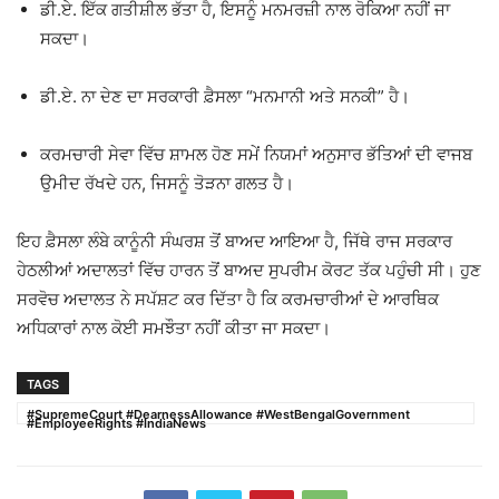
ਡੀ.ਏ. ਇੱਕ ਗਤੀਸ਼ੀਲ ਭੱਤਾ ਹੈ, ਇਸਨੂੰ ਮਨਮਰਜ਼ੀ ਨਾਲ ਰੋਕਿਆ ਨਹੀਂ ਜਾ
ਸਕਦਾ।
ਡੀ.ਏ. ਨਾ ਦੇਣ ਦਾ ਸਰਕਾਰੀ ਫ਼ੈਸਲਾ “ਮਨਮਾਨੀ ਅਤੇ ਸਨਕੀ” ਹੈ।
ਕਰਮਚਾਰੀ ਸੇਵਾ ਵਿੱਚ ਸ਼ਾਮਲ ਹੋਣ ਸਮੇਂ ਨਿਯਮਾਂ ਅਨੁਸਾਰ ਭੱਤਿਆਂ ਦੀ ਵਾਜਬ
ਉਮੀਦ ਰੱਖਦੇ ਹਨ, ਜਿਸਨੂੰ ਤੋੜਨਾ ਗਲਤ ਹੈ।
ਇਹ ਫ਼ੈਸਲਾ ਲੰਬੇ ਕਾਨੂੰਨੀ ਸੰਘਰਸ਼ ਤੋਂ ਬਾਅਦ ਆਇਆ ਹੈ, ਜਿੱਥੇ ਰਾਜ ਸਰਕਾਰ
ਹੇਠਲੀਆਂ ਅਦਾਲਤਾਂ ਵਿੱਚ ਹਾਰਨ ਤੋਂ ਬਾਅਦ ਸੁਪਰੀਮ ਕੋਰਟ ਤੱਕ ਪਹੁੰਚੀ ਸੀ। ਹੁਣ
ਸਰਵੋਚ ਅਦਾਲਤ ਨੇ ਸਪੱਸ਼ਟ ਕਰ ਦਿੱਤਾ ਹੈ ਕਿ ਕਰਮਚਾਰੀਆਂ ਦੇ ਆਰਥਿਕ
ਅਧਿਕਾਰਾਂ ਨਾਲ ਕੋਈ ਸਮਝੌਤਾ ਨਹੀਂ ਕੀਤਾ ਜਾ ਸਕਦਾ।
TAGS
#SupremeCourt #DearnessAllowance #WestBengalGovernment
#EmployeeRights #IndiaNews