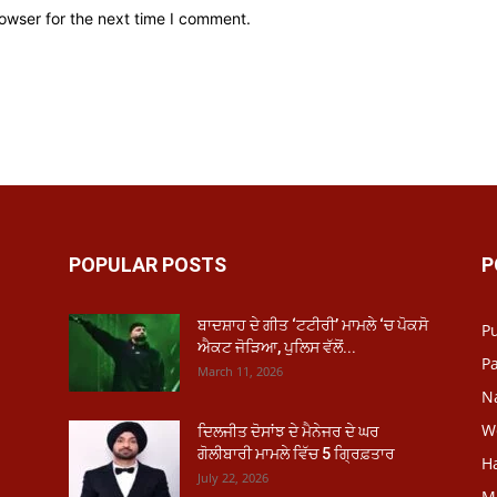
owser for the next time I comment.
POPULAR POSTS
P
ਬਾਦਸ਼ਾਹ ਦੇ ਗੀਤ ‘ਟਟੀਰੀ’ ਮਾਮਲੇ ‘ਚ ਪੋਕਸੋ
P
ਐਕਟ ਜੋੜਿਆ, ਪੁਲਿਸ ਵੱਲੋਂ...
Pa
March 11, 2026
N
W
ਦਿਲਜੀਤ ਦੋਸਾਂਝ ਦੇ ਮੈਨੇਜਰ ਦੇ ਘਰ
ਗੋਲੀਬਾਰੀ ਮਾਮਲੇ ਵਿੱਚ 5 ਗ੍ਰਿਫ਼ਤਾਰ
H
July 22, 2026
M