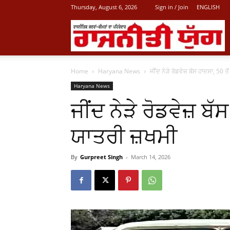
Thursday, August 6, 2026
Sign in / Join
ENGLISH
L
Home
Haryana News
ਜੀਂਦ ਨੇੜੇ ਰੋਡਵੇਜ਼ ਬੱਸ ਹਾਦਸਾ, 50 ਤ
P
Haryana News
ਜੀਂਦ ਨੇੜੇ ਰੋਡਵੇਜ਼ ਬੱ
N
ਯਾਤਰੀ ਜ਼ਖਮੀ
By
Gurpreet Singh
-
March 14, 2026