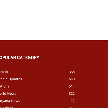
OPULAR CATEGORY
unjab
1358
tiala Updates
640
ational
514
orld News
322
aryana News
177
alerkotla
165