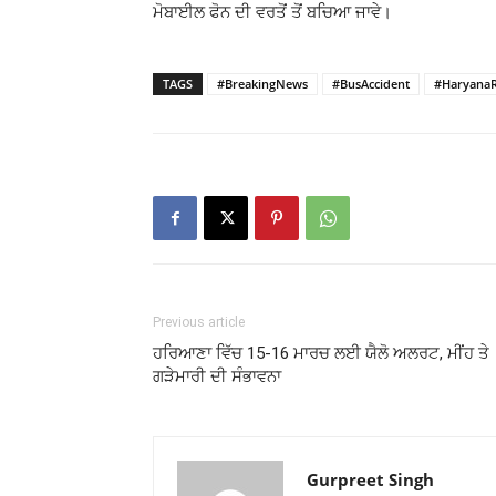
ਮੋਬਾਈਲ ਫੋਨ ਦੀ ਵਰਤੋਂ ਤੋਂ ਬਚਿਆ ਜਾਵੇ।
TAGS
#BreakingNews
#BusAccident
#Haryana
Previous article
ਹਰਿਆਣਾ ਵਿੱਚ 15-16 ਮਾਰਚ ਲਈ ਯੈਲੋ ਅਲਰਟ, ਮੀਂਹ ਤੇ
ਗੜੇਮਾਰੀ ਦੀ ਸੰਭਾਵਨਾ
Gurpreet Singh