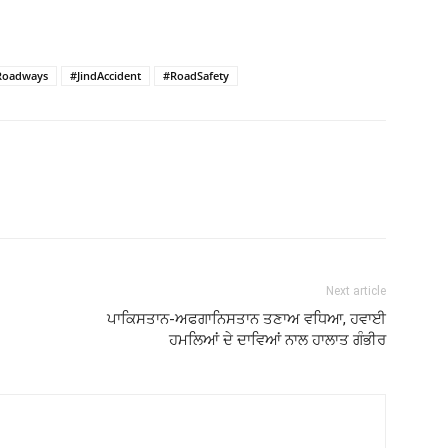
Roadways
#JindAccident
#RoadSafety
Next article
ਪਾਕਿਸਤਾਨ-ਅਫਗਾਨਿਸਤਾਨ ਤਣਾਅ ਵਧਿਆ, ਹਵਾਈ
ਹਮਲਿਆਂ ਦੇ ਦਾਵਿਆਂ ਨਾਲ ਹਾਲਾਤ ਗੰਭੀਰ