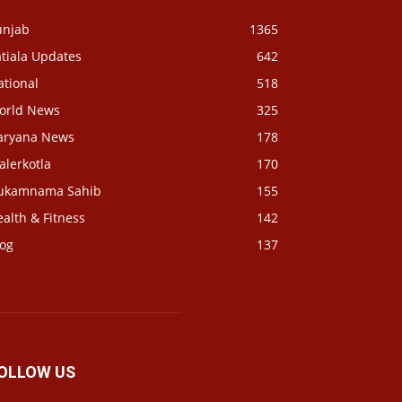
unjab
1365
tiala Updates
642
ational
518
orld News
325
aryana News
178
alerkotla
170
ukamnama Sahib
155
alth & Fitness
142
log
137
OLLOW US