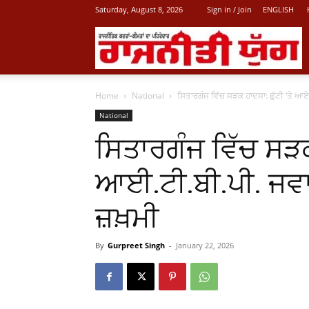
Saturday, August 8, 2026
Sign in / Join
ENGLISH
L
Home
National
ਸਿਤਾਰਗੰਜ ਵਿੱਚ ਸੜਕ ਹਾਦਸਾ: ਛੁੱਟੀ ‘ਤੇ ਆ
P
National
ਸਿਤਾਰਗੰਜ ਵਿੱਚ ਸੜਕ
N
ਆਈ.ਟੀ.ਬੀ.ਪੀ. ਜਵਾਨ
ਜ਼ਖ਼ਮੀ
By
Gurpreet Singh
-
January 22, 2026