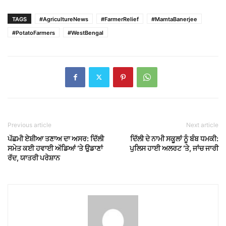
TAGS
#AgricultureNews
#FarmerRelief
#MamtaBanerjee
#PotatoFarmers
#WestBengal
Previous article
Next article
ਪੱਛਮੀ ਏਸ਼ੀਆ ਤਣਾਅ ਦਾ ਅਸਰ: ਦਿੱਲੀ
ਦਿੱਲੀ ਦੇ ਨਾਮੀ ਸਕੂਲਾਂ ਨੂੰ ਬੰਬ ਧਮਕੀ:
ਸਮੇਤ ਕਈ ਹਵਾਈ ਅੱਡਿਆਂ ‘ਤੇ ਉਡਾਣਾਂ
ਪੁਲਿਸ ਹਾਈ ਅਲਰਟ ‘ਤੇ, ਜਾਂਚ ਜਾਰੀ
ਰੱਦ, ਯਾਤਰੀ ਪਰੇਸ਼ਾਨ