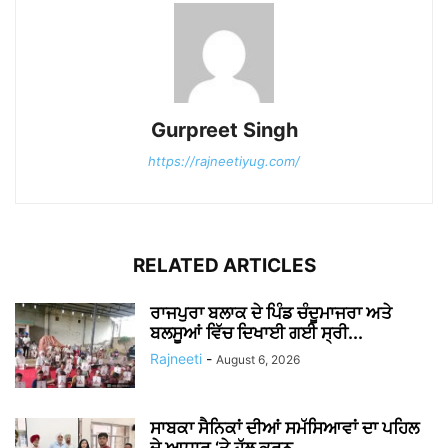
Gurpreet Singh
https://rajneetiyug.com/
RELATED ARTICLES
ਰਾਜਪੁਰਾ ਬਲਾਕ ਦੇ ਪਿੰਡ ਚੰਦੂਮਾਜਰਾ ਅਤੇ
ਬਲਸੂਆਂ ਵਿੱਚ ਦਿਖਾਈ ਗਈ ਸ੍ਰੀ...
Rajneeti
-
August 6, 2026
ਸਾਬਕਾ ਸੈਨਿਕਾਂ ਦੀਆਂ ਸਮੱਸਿਆਵਾਂ ਦਾ ਪਹਿਲ
ਦੇ ਆਧਾਰ ‘ਤੇ ਹੱਲ ਕਰਨ...