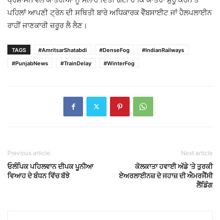
ਪਹਿਲਾਂ ਆਪਣੀ ਟ੍ਰੇਨ ਦੀ ਸਥਿਤੀ ਬਾਰੇ ਅਧਿਕਾਰਕ ਵੈੱਬਸਾਈਟ ਜਾਂ ਹੈਲਪਲਾਈਨ
ਰਾਹੀਂ ਜਾਣਕਾਰੀ ਜ਼ਰੂਰ ਲੈ ਲੈਣ।
TAGS
#AmritsarShatabdi
#DenseFog
#IndianRailways
#PunjabNews
#TrainDelay
#WinterFog
Previous article
Next article
ਓਲੰਪਿਕ ਪਹਿਲਵਾਨ ਦੀਪਕ ਪੂਨੀਆ
ਕੋਲਕਾਤਾ ਹਵਾਈ ਅੱਡੇ ’ਤੇ ਤੁਰਕੀ
ਵਿਆਹ ਦੇ ਬੰਧਨ ਵਿੱਚ ਬੱਝੇ
ਏਅਰਲਾਈਨਜ਼ ਦੇ ਜਹਾਜ਼ ਦੀ ਐਮਰਜੈਂਸੀ
ਲੈਂਡਿੰਗ