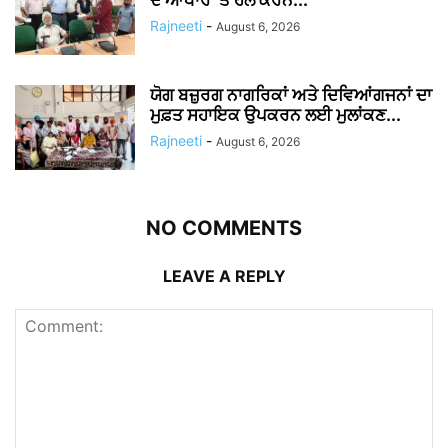
Rajneeti
-
August 6, 2026
ਯੋਗ ਬਜ਼ੁਰਗ ਨਾਗਰਿਕਾਂ ਅਤੇ ਦਿਵਿਆਂਗਜਨਾਂ ਦਾ
ਮੁਫ਼ਤ ਸਹਾਇਕ ਉਪਕਰਨ ਲਈ ਮੁਲਾਂਕਣ...
Rajneeti
-
August 6, 2026
NO COMMENTS
LEAVE A REPLY