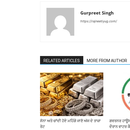
Gurpreet Singh
https://rajneetiyug.com/
RELATED ARTICLES
MORE FROM AUTHOR
ਸੋਨਾ ਅਤੇ ਚਾਂਦੀ ਹੋਏ ਮਹਿੰਗੇ ਜਾਣੋ ਅੱਜ ਦੇ ਤਾਜ਼ਾ
ਗਵਰਨਰ ਹਾਊਸ 
ਰੇਟ
ਦੌਰਾਨ ਵਾਟਰ ਕੈ