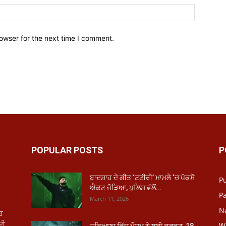
owser for the next time I comment.
POPULAR POSTS
P
ਬਾਦਸ਼ਾਹ ਦੇ ਗੀਤ ‘ਟਟੀਰੀ’ ਮਾਮਲੇ ‘ਚ ਪੋਕਸੋ
P
ਐਕਟ ਜੋੜਿਆ, ਪੁਲਿਸ ਵੱਲੋਂ...
Pa
March 11, 2026
N
ਾਰ
ਦੀ
W
ਹਰਿਆਣਾ ਵਿੱਚ ਮੌਸਮ ਨੇ ਲਈ ਕਰਵਟ, 18