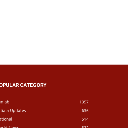
OPULAR CATEGORY
unjab
1357
tiala Updates
636
ational
514
orld News
322