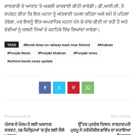
ਜਾਣਕਾਰੀ ਦੇ ਆਧਾਰ ‘ਤੇ ਅਗਲੀ ਕਾਰਵਾਈ ਕੀਤੀ ਜਾਵੇਗੀ। ਡੀ.ਆਈ.ਜੀ. ਨੇ
ਸਪੱਸ਼ਟ ਕੀਤਾ ਕਿ ਇਸ ਘਟਨਾ ਨੂੰ ਅੱਤਵਾਦੀ ਹਮਲਾ ਕਹਿਣਾ ਅਜੇ ਸਮੇਂ ਤੋਂ ਪਹਿਲਾਂ
ਹੋਵੇਗਾ, ਪਰ ਇਸਨੂੰ ਇੱਕ ਅਪਰਾਧਿਕ ਘਟਨਾ ਮੰਨ ਕੇ ਜਾਂਚ ਕੀਤੀ ਜਾ ਰਹੀ ਹੈ ਅਤੇ
ਦੋਸ਼ੀਆਂ ਨੂੰ ਜਲਦੀ ਨਿਆਂ ਦੇ ਕਟਹਿਰੇ ਵਿੱਚ ਲਿਆਂਦਾ ਜਾਵੇਗਾ।
TAGS
#Bomb blast on railway track near Sirhind
#Khabran
#Punjab News
#Punjabi khabran
#Punjabi news
#sirhind bomb news update
Previous article
Next article
ਪੰਜਾਬ ਦੇ ਮੌਸਮ ਨੇ ਲਈ ਅਚਾਨਕ
ਉੱਤਰ ਪ੍ਰਦੇਸ਼ ਦਿਵਸ: ਰਾਸ਼ਟਰਪਤੀ
ਕਰਵਟ, 16 ਜ਼ਿਲ੍ਹਿਆਂ ‘ਚ ਧੁੰਦ ਲਈ ਯੈਲੋ
ਮੁਰਮੂ ਨੇ ਤਰੱਕੀਸ਼ੀਲ ਭਵਿੱਖ ਦਾ ਜਤਾਇਆ