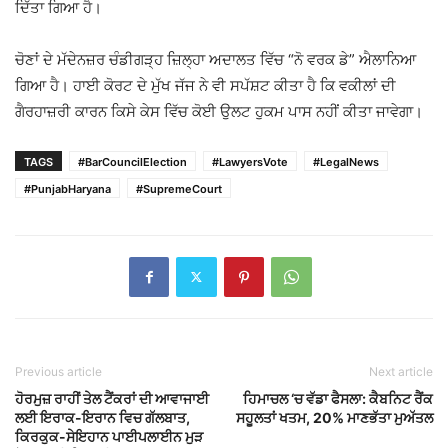
ਦਿੱਤਾ ਗਿਆ ਹੈ।
ਚੋਣਾਂ ਦੇ ਮੱਦੇਨਜ਼ਰ ਚੰਡੀਗੜ੍ਹ ਜ਼ਿਲ੍ਹਾ ਅਦਾਲਤ ਵਿੱਚ “ਨੋ ਵਰਕ ਡੇ” ਐਲਾਨਿਆ
ਗਿਆ ਹੈ। ਹਾਈ ਕੋਰਟ ਦੇ ਮੁੱਖ ਜੱਜ ਨੇ ਵੀ ਸਪੱਸ਼ਟ ਕੀਤਾ ਹੈ ਕਿ ਵਕੀਲਾਂ ਦੀ
ਗੈਰਹਾਜ਼ਰੀ ਕਾਰਨ ਕਿਸੇ ਕੇਸ ਵਿੱਚ ਕੋਈ ਉਲਟ ਹੁਕਮ ਪਾਸ ਨਹੀਂ ਕੀਤਾ ਜਾਵੇਗਾ।
TAGS
#BarCouncilElection
#LawyersVote
#LegalNews
#PunjabHaryana
#SupremeCourt
Previous article
Next article
ਹੋਰਮੁਜ਼ ਰਾਹੀਂ ਤੇਲ ਟੈਂਕਰਾਂ ਦੀ ਆਵਾਜਾਈ
ਹਿਮਾਚਲ ‘ਚ ਵੱਡਾ ਫੈਸਲਾ: ਕੈਬਨਿਟ ਰੈਂਕ
ਲਈ ਇਰਾਕ-ਇਰਾਨ ਵਿਚ ਗੱਲਬਾਤ,
ਸਹੂਲਤਾਂ ਖਤਮ, 20% ਮਾਣਭੱਤਾ ਮੁਅੱਤਲ
ਕਿਰਕੁਕ-ਸੇਇਹਾਨ ਪਾਈਪਲਾਈਨ ਮੁੜ