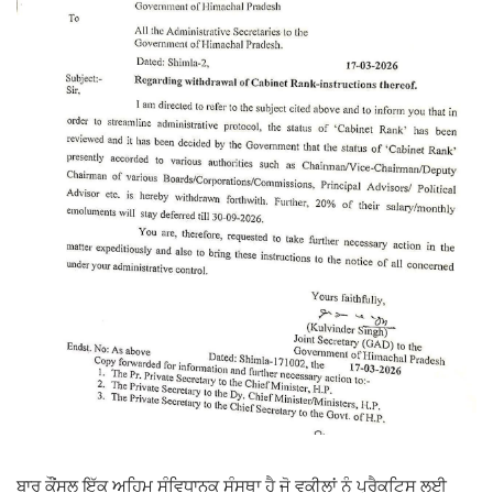
ਬਾਰ ਕੌਂਸਲ ਇੱਕ ਅਹਿਮ ਸੰਵਿਧਾਨਕ ਸੰਸਥਾ ਹੈ ਜੋ ਵਕੀਲਾਂ ਨੂੰ ਪ੍ਰੈਕਟਿਸ ਲਈ