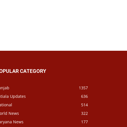
OPULAR CATEGORY
unjab
1357
tiala Updates
636
ational
514
orld News
322
aryana News
177