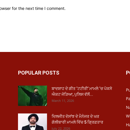
owser for the next time I comment.
POPULAR POSTS
P
ਬਾਦਸ਼ਾਹ ਦੇ ਗੀਤ ‘ਟਟੀਰੀ’ ਮਾਮਲੇ ‘ਚ ਪੋਕਸੋ
P
ਐਕਟ ਜੋੜਿਆ, ਪੁਲਿਸ ਵੱਲੋਂ...
Pa
March 11, 2026
N
W
ਦਿਲਜੀਤ ਦੋਸਾਂਝ ਦੇ ਮੈਨੇਜਰ ਦੇ ਘਰ
ਗੋਲੀਬਾਰੀ ਮਾਮਲੇ ਵਿੱਚ 5 ਗ੍ਰਿਫ਼ਤਾਰ
H
July 22, 2026