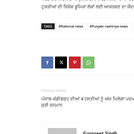
ਟੁਕੜੀਆਂ ਦੀ ਵਿਸ਼ੇਸ਼ ਭੂਮਿਕਾ ਲੋਕਾਂ ਲਈ ਆਕਰਸ਼ਣ ਦਾ ਕੇਂ
TAGS
#National news
#Punjabi rashtriya news
Previous article
ਪੰਜਾਬ-ਚੰਡੀਗੜ੍ਹ ਦੀਆਂ 4 ਹਸਤੀਆਂ ਨੂੰ ਅੱਜ ਮਿਲੇਗਾ ਪਦ
ਸ਼੍ਰੀ ਸਨਮਾਨ
Gurpreet Singh