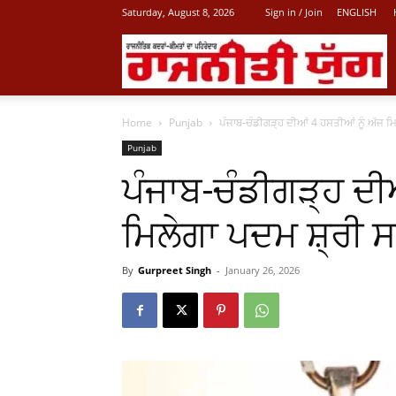
Saturday, August 8, 2026
Sign in / Join
ENGLISH
L
Home
Punjab
ਪੰਜਾਬ-ਚੰਡੀਗੜ੍ਹ ਦੀਆਂ 4 ਹਸਤੀਆਂ ਨੂੰ ਅੱਜ ਮ
P
Punjab
ਪੰਜਾਬ-ਚੰਡੀਗੜ੍ਹ ਦੀ
N
ਮਿਲੇਗਾ ਪਦਮ ਸ਼੍ਰੀ 
By
Gurpreet Singh
-
January 26, 2026