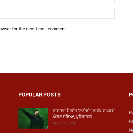
owser for the next time I comment.
POPULAR POSTS
P
ਬਾਦਸ਼ਾਹ ਦੇ ਗੀਤ ‘ਟਟੀਰੀ’ ਮਾਮਲੇ ‘ਚ ਪੋਕਸੋ
P
ਐਕਟ ਜੋੜਿਆ, ਪੁਲਿਸ ਵੱਲੋਂ...
Pa
March 11, 2026
N