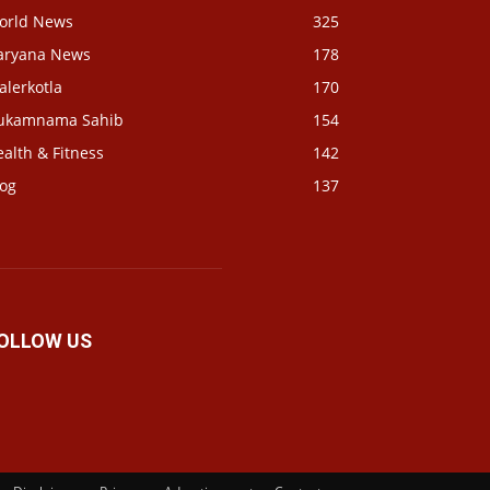
orld News
325
aryana News
178
alerkotla
170
ukamnama Sahib
154
alth & Fitness
142
log
137
OLLOW US