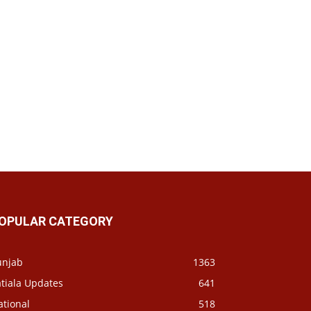
OPULAR CATEGORY
unjab
1363
tiala Updates
641
ational
518