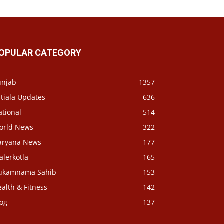
OPULAR CATEGORY
unjab
1357
tiala Updates
636
ational
514
orld News
322
aryana News
177
alerkotla
165
ukamnama Sahib
153
alth & Fitness
142
log
137