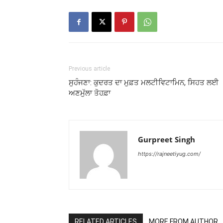
Previous article
ਸੁਹੰਜਣਾ: ਕੁਦਰਤ ਦਾ ਮੁਫ਼ਤ ਮਲਟੀਵਿਟਾਮਿਨ, ਸਿਹਤ ਲਈ
ਅਣਮੁੱਲਾ ਤੋਹਫ਼ਾ
Gurpreet Singh
https://rajneetiyug.com/
RELATED ARTICLES
MORE FROM AUTHOR