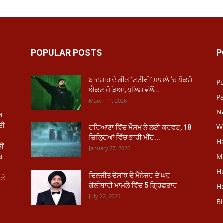
POPULAR POSTS
P
ਬਾਦਸ਼ਾਹ ਦੇ ਗੀਤ ‘ਟਟੀਰੀ’ ਮਾਮਲੇ ‘ਚ ਪੋਕਸੋ
P
ਐਕਟ ਜੋੜਿਆ, ਪੁਲਿਸ ਵੱਲੋਂ...
Pa
March 11, 2026
N
ਾਰ
ਦੀ
W
ਹਰਿਆਣਾ ਵਿੱਚ ਮੌਸਮ ਨੇ ਲਈ ਕਰਵਟ, 18
ਜ਼ਿਲ੍ਹਿਆਂ ਵਿੱਚ ਭਾਰੀ ਮੀਂਹ...
H
ੀਂ
January 27, 2026
ਾਬ
M
H
ਦਿਲਜੀਤ ਦੋਸਾਂਝ ਦੇ ਮੈਨੇਜਰ ਦੇ ਘਰ
ਤੇ
ਗੋਲੀਬਾਰੀ ਮਾਮਲੇ ਵਿੱਚ 5 ਗ੍ਰਿਫ਼ਤਾਰ
He
July 22, 2026
B