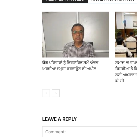
ਯੋਗ ਪਰਿਵਾਰਾਂ ਨੂੰ ਨਿਰਧਾਰਿਤ ਸਮੇਂ ਅੰਦਰ
ਸਮਾਜ ‘ਚ ਵਾਪਰ
ਅਰਜ਼ੀਆਂ ਜਮ੍ਹਾਂ ਕਰਵਾਉਣ ਦੀ ਅਪੀਲ
ਕਿਹੜੀਆਂ ਤੇ ਕਿ
ਲਈ ਅਖ਼ਬਾਰ ਜ
ਡੀ.ਸੀ.
LEAVE A REPLY