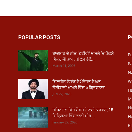
POPULAR POSTS
P
ਬਾਦਸ਼ਾਹ ਦੇ ਗੀਤ ‘ਟਟੀਰੀ’ ਮਾਮਲੇ ‘ਚ ਪੋਕਸੋ
P
ਐਕਟ ਜੋੜਿਆ, ਪੁਲਿਸ ਵੱਲੋਂ...
Pa
March 11, 2026
N
W
ਦਿਲਜੀਤ ਦੋਸਾਂਝ ਦੇ ਮੈਨੇਜਰ ਦੇ ਘਰ
ਗੋਲੀਬਾਰੀ ਮਾਮਲੇ ਵਿੱਚ 5 ਗ੍ਰਿਫ਼ਤਾਰ
H
July 22, 2026
M
H
ਹਰਿਆਣਾ ਵਿੱਚ ਮੌਸਮ ਨੇ ਲਈ ਕਰਵਟ, 18
ਜ਼ਿਲ੍ਹਿਆਂ ਵਿੱਚ ਭਾਰੀ ਮੀਂਹ...
He
January 27, 2026
B