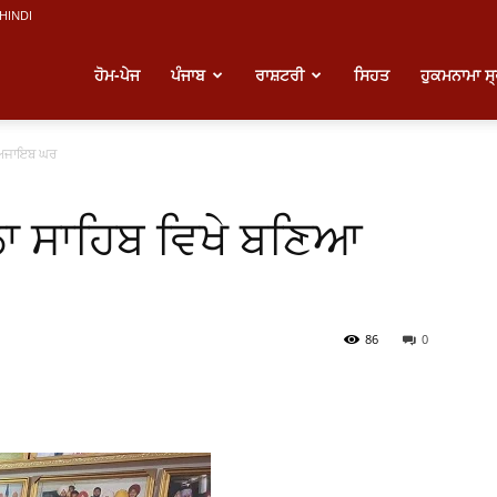
HINDI
atest
ਹੋਮ-ਪੇਜ
ਪੰਜਾਬ
ਰਾਸ਼ਟਰੀ
ਸਿਹਤ
ਹੁਕਮਨਾਮਾ ਸ
ਂ ਅਜਾਇਬ ਘਰ
unjabi
ਲਾ ਸਾਹਿਬ ਵਿਖੇ ਬਣਿਆ
ews
86
0