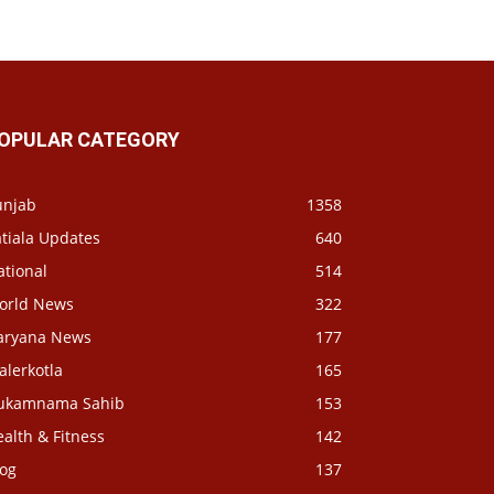
OPULAR CATEGORY
unjab
1358
tiala Updates
640
ational
514
orld News
322
aryana News
177
alerkotla
165
ukamnama Sahib
153
alth & Fitness
142
log
137