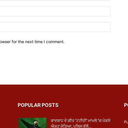
owser for the next time I comment.
POPULAR POSTS
P
ਬਾਦਸ਼ਾਹ ਦੇ ਗੀਤ ‘ਟਟੀਰੀ’ ਮਾਮਲੇ ‘ਚ ਪੋਕਸੋ
P
ਐਕਟ ਜੋੜਿਆ, ਪੁਲਿਸ ਵੱਲੋਂ...