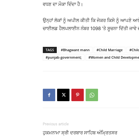
ਵਧਣ ਦਾ ਮੌਕਾ ਦਿੰਦਾ ਹੈ।
ਉਨ੍ਹਾਂ ਲੋਕਾਂ ਨੂੰ ਅਪੀਲ ਕੀਤੀ ਕਿ ਜੇਕਰ ਕਿਸੇ ਨੂੰ ਆਪਣੇ 
ਚਾਈਲਡ ਹੈਲਪਲਾਈਨ ਨੰਬਰ 1098 ’ਤੇ ਸੂਚਨਾ ਦਿੱਤੀ ਜਾਵੇ
TAGS
#Bhagwant mann
#Child Marriage
#Chil
#punjab-government;
#Women and Child Developme
Previous article
ਹੁਕਮਨਾਮਾ ਸ੍ਰੀ ਦਰਬਾਰ ਸਾਹਿਬ ਅੰਮ੍ਰਿਤਸਰ