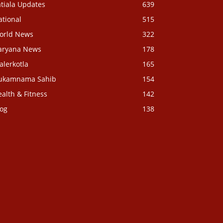
tiala Updates
639
ational
515
orld News
322
aryana News
178
alerkotla
165
ukamnama Sahib
154
alth & Fitness
142
log
138