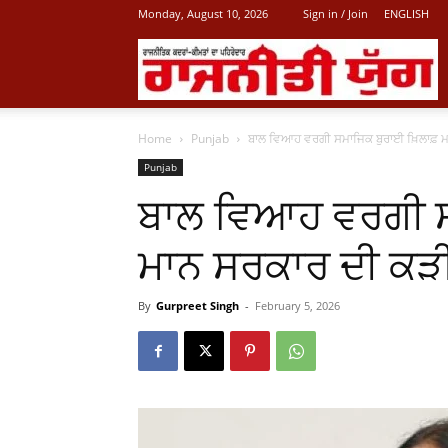
Monday, August 10, 2026
Sign in / Join
ENGLISH
L
Home
Punjab
ਬਾਲ ਵਿਆਹ ਵਰਗੀ ਸਮਾਜਿਕ ਬੁਰਾਈ ਖ਼ਿਲਾਫ਼ 
P
Punjab
ਬਾਲ ਵਿਆਹ ਵਰਗੀ ਸਮ
N
ਮਾਨ ਸਰਕਾਰ ਦੀ ਕੜ
By
Gurpreet Singh
-
February 5, 2026