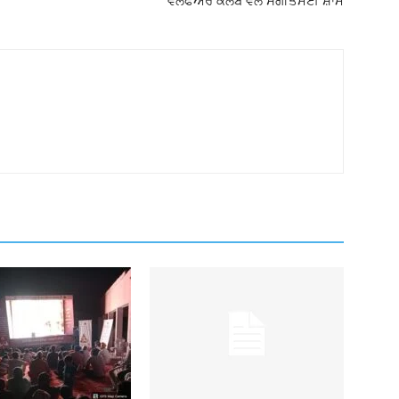
ਵੈਲਫੇਅਰ ਕਲੱਬ ਵੱਲੋਂ ਸੰਗੀਤਮਈ ਸ਼ਾਮ