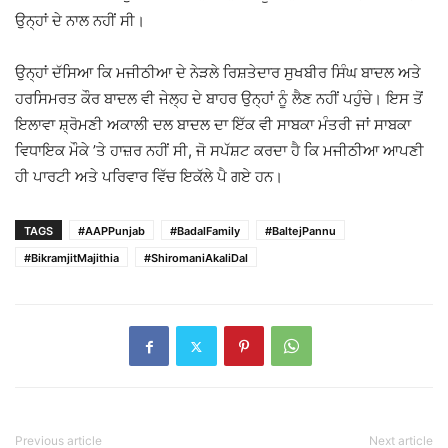
ਉਨ੍ਹਾਂ ਦੇ ਨਾਲ ਨਹੀਂ ਸੀ।
ਉਨ੍ਹਾਂ ਦੱਸਿਆ ਕਿ ਮਜੀਠੀਆ ਦੇ ਨੇੜਲੇ ਰਿਸ਼ਤੇਦਾਰ ਸੁਖਬੀਰ ਸਿੰਘ ਬਾਦਲ ਅਤੇ
ਹਰਸਿਮਰਤ ਕੌਰ ਬਾਦਲ ਵੀ ਜੇਲ੍ਹ ਦੇ ਬਾਹਰ ਉਨ੍ਹਾਂ ਨੂੰ ਲੈਣ ਨਹੀਂ ਪਹੁੰਚੇ। ਇਸ ਤੋਂ
ਇਲਾਵਾ ਸ਼੍ਰੋਮਣੀ ਅਕਾਲੀ ਦਲ ਬਾਦਲ ਦਾ ਇੱਕ ਵੀ ਸਾਬਕਾ ਮੰਤਰੀ ਜਾਂ ਸਾਬਕਾ
ਵਿਧਾਇਕ ਮੌਕੇ ’ਤੇ ਹਾਜ਼ਰ ਨਹੀਂ ਸੀ, ਜੋ ਸਪੱਸ਼ਟ ਕਰਦਾ ਹੈ ਕਿ ਮਜੀਠੀਆ ਆਪਣੀ
ਹੀ ਪਾਰਟੀ ਅਤੇ ਪਰਿਵਾਰ ਵਿੱਚ ਇਕੱਲੇ ਪੈ ਗਏ ਹਨ।
TAGS
#AAPPunjab
#BadalFamily
#BaltejPannu
#BikramjitMajithia
#ShiromaniAkaliDal
Previous article
Next article