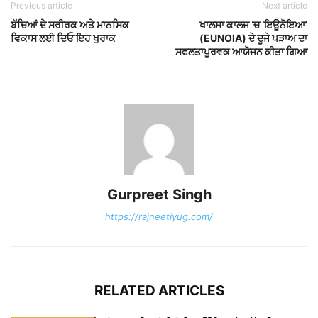
Previous article
Next article
ਬੱਚਿਆਂ ਦੇ ਸਰੀਰਕ ਅਤੇ ਮਾਨਸਿਕ
ਖਾਲਸਾ ਕਾਲਜ ‘ਚ ‘ਇਊਨੋਇਆ’
ਵਿਕਾਸ ਲਈ ਦਿਓ ਇਹ ਖੁਰਾਕ
(EUNOIA) ਦੇ ਦੂਜੇ ਪੜਾਅ ਦਾ
ਸਫਲਤਾਪੂਰਵਕ ਆਯੋਜਨ ਕੀਤਾ ਗਿਆ
Gurpreet Singh
https://rajneetiyug.com/
RELATED ARTICLES